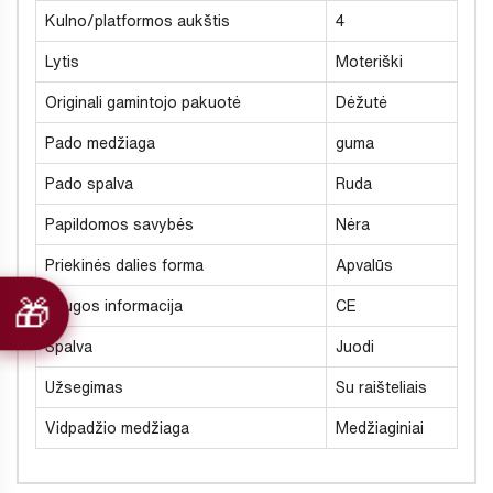
Kulno/platformos aukštis
4
Lytis
Moteriški
Originali gamintojo pakuotė
Dėžutė
Pado medžiaga
guma
Pado spalva
Ruda
Papildomos savybės
Nėra
Priekinės dalies forma
Apvalūs
Saugos informacija
CE
Spalva
Juodi
Užsegimas
Su raišteliais
Vidpadžio medžiaga
Medžiaginiai