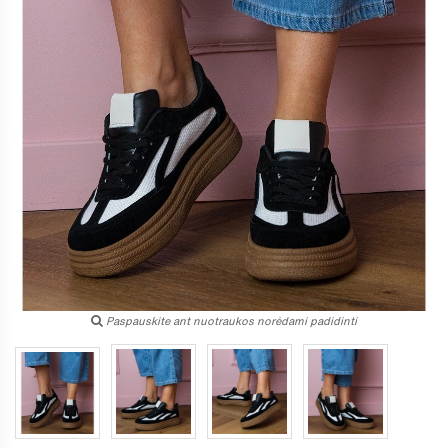
Paspauskite ant nuotraukos norėdami padidinti