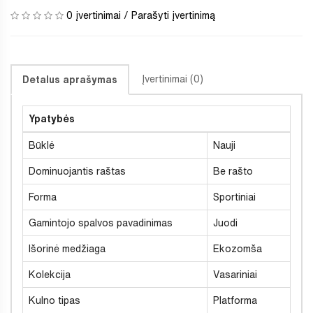
0 įvertinimai
/
Parašyti įvertinimą
Įvertinimai (0)
Detalus aprašymas
Ypatybės
Būklė
Nauji
Dominuojantis raštas
Be rašto
Forma
Sportiniai
Gamintojo spalvos pavadinimas
Juodi
Išorinė medžiaga
Ekozomša
Kolekcija
Vasariniai
Kulno tipas
Platforma