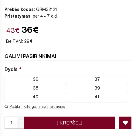
Prekės kodas:
GRM32121
Pristatymas:
per 4 - 7 d.d.
36€
43€
Be PVM: 29€
GALIMI PASIRINKIMAI
Dydis
36
37
38
39
40
41
Patikrinkite gaminio matmenis
Į KREPŠELĮ