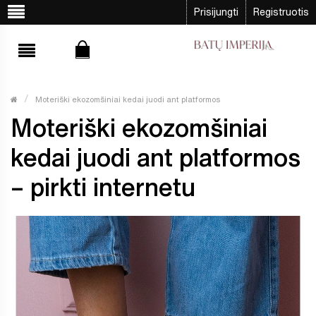
Prisijungti
Registruotis
Moteriški ekozomšiniai kedai juodi ant platformos
Moteriški ekozomšiniai
kedai juodi ant platformos
– pirkti internetu