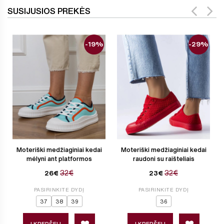
SUSIJUSIOS PREKĖS
-19%
-29%
Moteriški medžiaginiai kedai
Moteriški medžiaginiai kedai
mėlyni ant platformos
raudoni su raišteliais
32€
32€
26€
23€
PASIRINKITE DYDĮ
PASIRINKITE DYDĮ
37
38
39
36
Į KREPŠELĮ
Į KREPŠELĮ