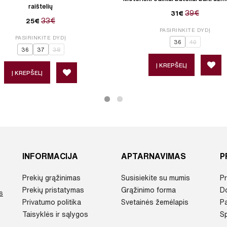
raištelių
39€
31€
33€
25€
PASIRINKITE DYDĮ
PASIRINKITE DYDĮ
36
40
36
37
38
Į KREPŠELĮ
Į KREPŠELĮ
INFORMACIJA
APTARNAVIMAS
P
Prekių grąžinimas
Susisiekite su mumis
Pr
Prekių pristatymas
Grąžinimo forma
D
s
Privatumo politika
Svetainės žemėlapis
P
Taisyklės ir sąlygos
Sp