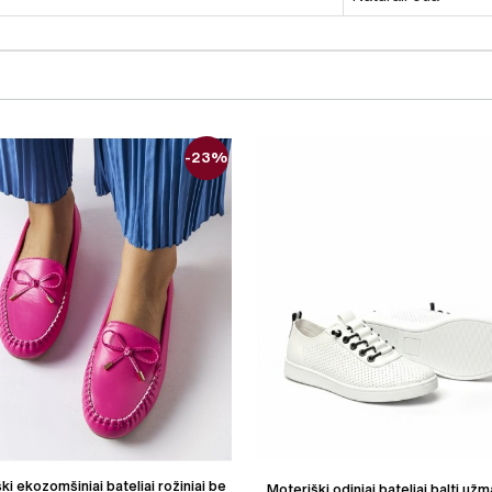
-23%
ki ekozomšiniai bateliai rožiniai be
Moteriški odiniai bateliai balti už