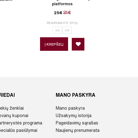
platformos
31€
25€
PASIRINKITE DYDĮ
P
36
39
36
3
Į KREPŠELĮ
Į 
RIEDAI
MANO PASKYRA
ekių ženklai
Mano paskyra
ovanų kuponai
Užsakymų istorija
artnerystės programa
Pageidavimų sąrašas
ecialūs pasiūlymai
Naujienų prenumerata