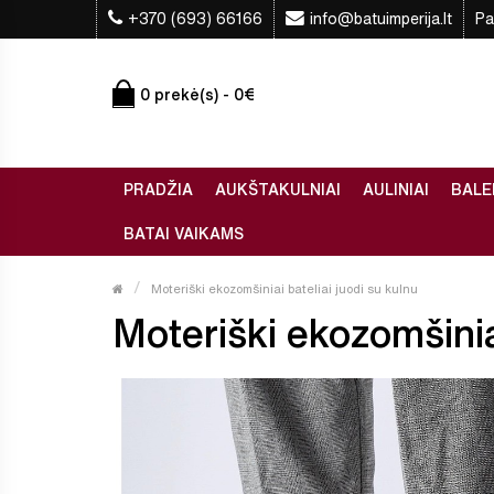
+370 (693) 66166
info@batuimperija.lt
Pa
0 prekė(s) - 0€
PRADŽIA
AUKŠTAKULNIAI
AULINIAI
BALE
BATAI VAIKAMS
Moteriški ekozomšiniai bateliai juodi su kulnu
Moteriški ekozomšiniai