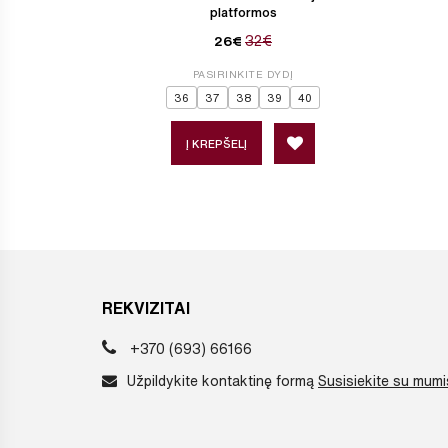
platformos
32€
26€
PASIRINKITE DYDĮ
36
37
38
39
40
Į KREPŠELĮ
REKVIZITAI
+370 (693) 66166
Užpildykite kontaktinę formą
Susisiekite su mumi