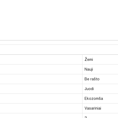
Žemi
Nauji
Be rašto
Juodi
Ekozomša
Vasariniai
3