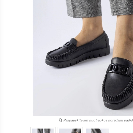
Paspauskite ant nuotraukos norėdami padidi