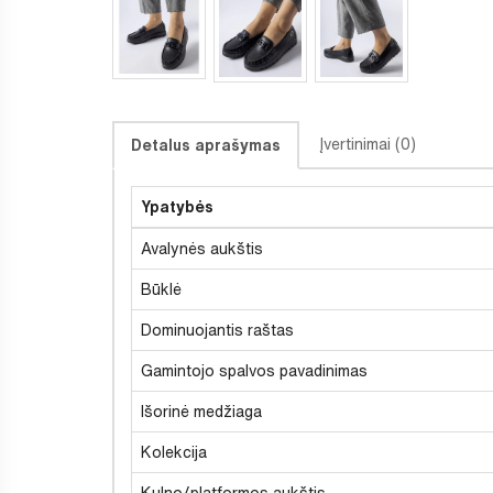
Įvertinimai (0)
Detalus aprašymas
Ypatybės
Avalynės aukštis
Būklė
Dominuojantis raštas
Gamintojo spalvos pavadinimas
Išorinė medžiaga
Kolekcija
Kulno/platformos aukštis