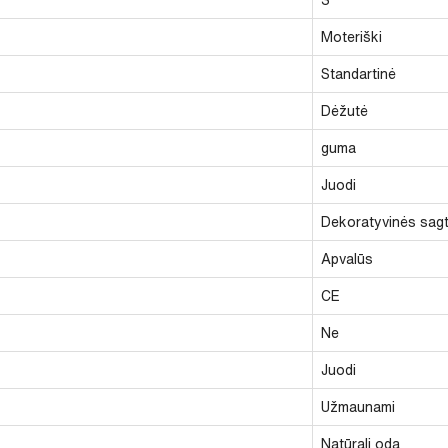
Moteriški
Standartinė
Dėžutė
guma
Juodi
Dekoratyvinės sag
Apvalūs
CE
Ne
Juodi
Užmaunami
Natūrali oda