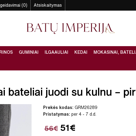
geidavimai (0)
Atsiskaitymas
RINOS
GUMINIAI
ILGAAULIAI
KEDAI
MOKASINAI, BATELI
 bateliai juodi su kulnu – pir
Prekės kodas:
GRM26289
Pristatymas:
per 4 - 7 d.d.
51€
56€