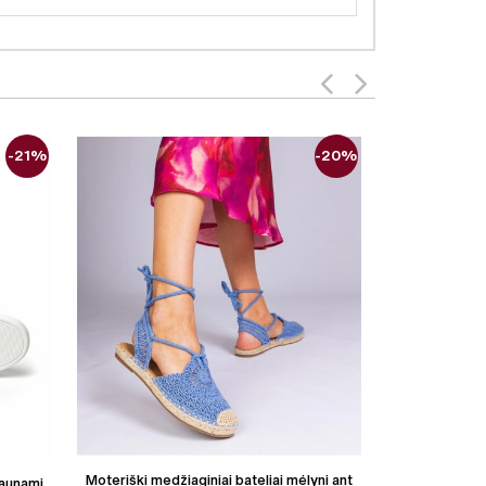
-21%
-20%
Moteriški medžiaginiai bateliai mėlyni ant
Moteriški ekozo
maunami