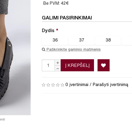
Be PVM: 42€
GALIMI PASIRINKIMAI
Dydis
36
37
38
Patikrinkite gaminio matmenis
Į KREPŠELĮ
0 įvertinimai
/
Parašyti įvertinimą
nti