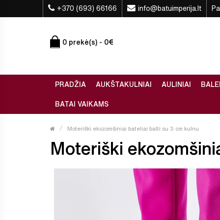
+370 (693) 66166
info@batuimperija.lt
Pa
0 prekė(s) - 0€
PRADŽIA
AUKŠTAKULNIAI
AULINIAI
BALE
BATAI VAIKAMS
Moteriški ekozomšiniai bateliai balti su 3 cm kulnu
Moteriški ekozomšiniai