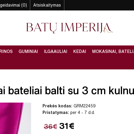
geidavimai (0)
Atsiskaitymas
RINOS
GUMINIAI
ILGAAULIAI
KEDAI
MOKASINAI, BATELI
 bateliai balti su 3 cm kulnu 
Prekės kodas:
GRM22459
Pristatymas:
per 4 - 7 d.d.
31€
36€