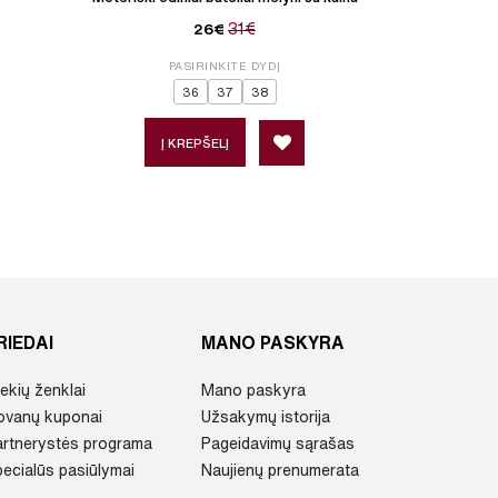
užm
31€
26€
PASIRINKITE DYDĮ
P
36
37
38
Į KREPŠELĮ
Į 
RIEDAI
MANO PASKYRA
ekių ženklai
Mano paskyra
ovanų kuponai
Užsakymų istorija
artnerystės programa
Pageidavimų sąrašas
ecialūs pasiūlymai
Naujienų prenumerata