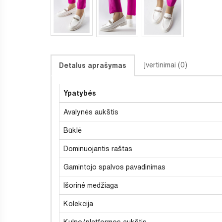
Įvertinimai (0)
Detalus aprašymas
Ypatybės
Avalynės aukštis
Būklė
Dominuojantis raštas
Gamintojo spalvos pavadinimas
Išorinė medžiaga
Kolekcija
Kulno/platformos aukštis