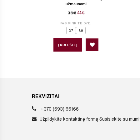
užmaunami
41€
36€
PASIRINKITE DYDĮ
37
39
Į KREPŠELĮ
REKVIZITAI
+370 (693) 66166
Užpildykite kontaktinę formą
Susisiekite su mumi