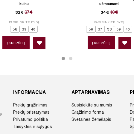
kulnu
užmaunami
37€
40€
32€
34€
PASIRINKITE DYDĮ
PASIRINKITE DYDĮ
38
39
40
36
37
38
39
40
Į KREPŠELĮ
Į KREPŠELĮ
INFORMACIJA
APTARNAVIMAS
P
Prekių grąžinimas
Susisiekite su mumis
Pr
Prekių pristatymas
Grąžinimo forma
D
s
Privatumo politika
Svetainės žemėlapis
P
Taisyklės ir sąlygos
Sp