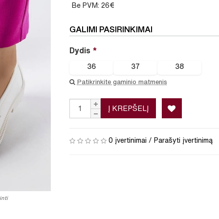
Be PVM: 26€
GALIMI PASIRINKIMAI
Dydis
36
37
38
Patikrinkite gaminio matmenis
Į KREPŠELĮ
0 įvertinimai
/
Parašyti įvertinimą
nti