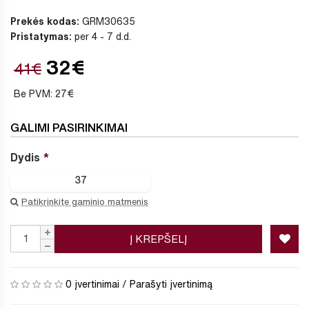
Prekės kodas:
GRM30635
Pristatymas:
per 4 - 7 d.d.
32€
41€
Be PVM: 27€
GALIMI PASIRINKIMAI
Dydis
37
Patikrinkite gaminio matmenis
Į KREPŠELĮ
0 įvertinimai
/
Parašyti įvertinimą