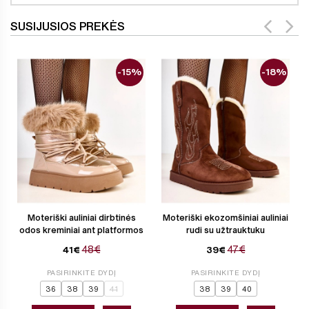
SUSIJUSIOS PREKĖS
-15%
-18%
Moteriški auliniai dirbtinės
Moteriški ekozomšiniai auliniai
odos kreminiai ant platformos
rudi su užtrauktuku
48€
47€
41€
39€
PASIRINKITE DYDĮ
PASIRINKITE DYDĮ
36
38
39
41
38
39
40