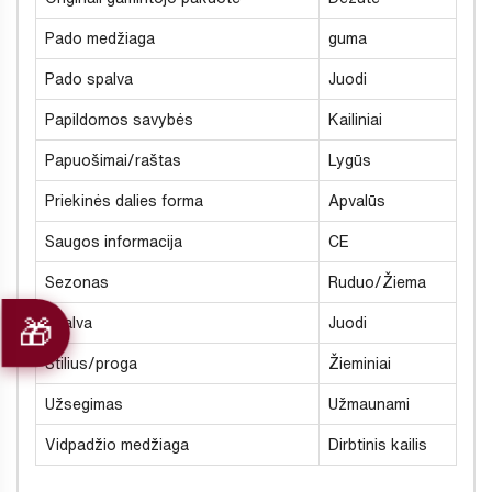
Pado medžiaga
guma
Pado spalva
Juodi
Papildomos savybės
Kailiniai
Papuošimai/raštas
Lygūs
Priekinės dalies forma
Apvalūs
Saugos informacija
CE
Sezonas
Ruduo/Žiema
Spalva
Juodi
Stilius/proga
Žieminiai
Užsegimas
Užmaunami
Vidpadžio medžiaga
Dirbtinis kailis