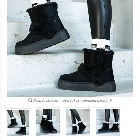
Paspauskite ant nuotraukos norėdami padidinti