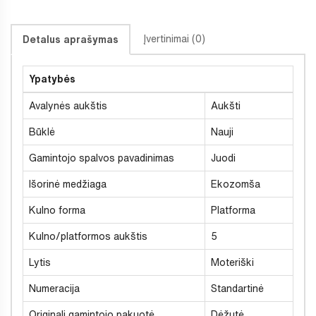
Įvertinimai (0)
Detalus aprašymas
Ypatybės
Avalynės aukštis
Aukšti
Būklė
Nauji
Gamintojo spalvos pavadinimas
Juodi
Išorinė medžiaga
Ekozomša
Kulno forma
Platforma
Kulno/platformos aukštis
5
Lytis
Moteriški
Numeracija
Standartinė
Originali gamintojo pakuotė
Dėžutė