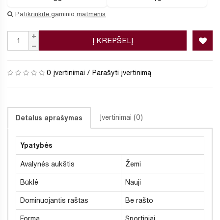
Patikrinkite gaminio matmenis
Į KREPŠELĮ
0 įvertinimai
/
Parašyti įvertinimą
Įvertinimai (0)
Detalus aprašymas
Ypatybės
Avalynės aukštis
Žemi
Būklė
Nauji
Dominuojantis raštas
Be rašto
Forma
Sportiniai