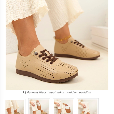
Paspauskite ant nuotraukos norėdami padidinti