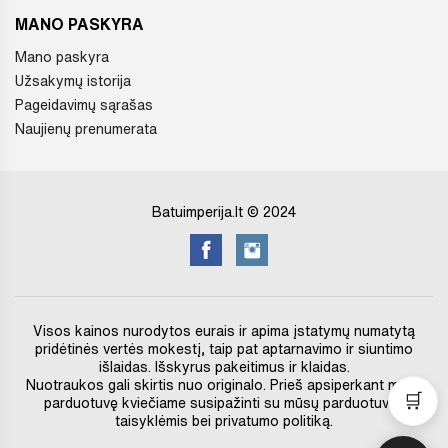
MANO PASKYRA
Mano paskyra
Užsakymų istorija
Pageidavimų sąrašas
Naujienų prenumerata
Batuimperija.lt © 2024
Visos kainos nurodytos eurais ir apima įstatymų numatytą
pridėtinės vertės mokestį, taip pat aptarnavimo ir siuntimo
išlaidas. Išskyrus pakeitimus ir klaidas.
Nuotraukos gali skirtis nuo originalo. Prieš apsiperkant mūsų
🛒
parduotuvę kviečiame susipažinti su mūsų parduotuvės
taisyklėmis bei privatumo politiką.