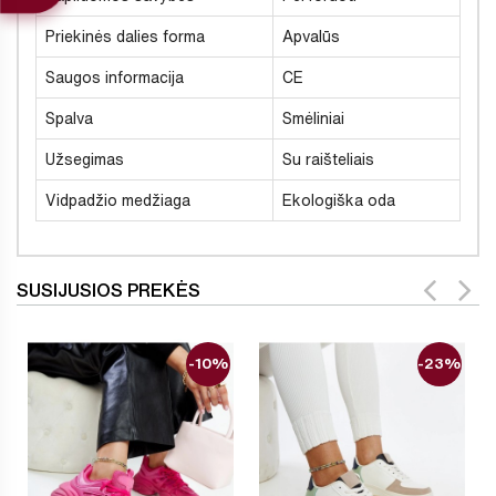
Priekinės dalies forma
Apvalūs
Saugos informacija
CE
Spalva
Smėliniai
Užsegimas
Su raišteliais
Vidpadžio medžiaga
Ekologiška oda
SUSIJUSIOS PREKĖS
-10%
-23%