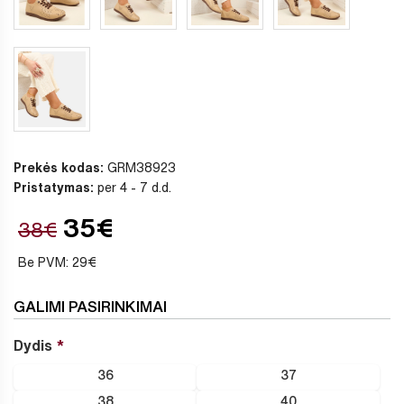
Prekės kodas:
GRM38923
Pristatymas:
per 4 - 7 d.d.
35€
38€
Be PVM: 29€
GALIMI PASIRINKIMAI
Dydis
36
37
38
40