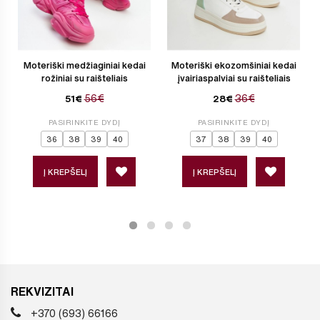
Moteriški medžiaginiai kedai
Moteriški ekozomšiniai kedai
rožiniai su raišteliais
įvairiaspalviai su raišteliais
56€
36€
51€
28€
PASIRINKITE DYDĮ
PASIRINKITE DYDĮ
36
38
39
40
37
38
39
40
Į KREPŠELĮ
Į KREPŠELĮ
REKVIZITAI
+370 (693) 66166