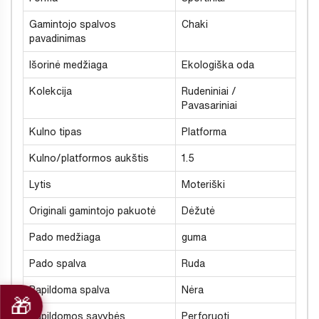
Gamintojo spalvos
Chaki
pavadinimas
Išorinė medžiaga
Ekologiška oda
Kolekcija
Rudeniniai /
Pavasariniai
Kulno tipas
Platforma
Kulno/platformos aukštis
1.5
Lytis
Moteriški
Originali gamintojo pakuotė
Dėžutė
Pado medžiaga
guma
Pado spalva
Ruda
Papildoma spalva
Nėra
Papildomos savybės
Perforuoti