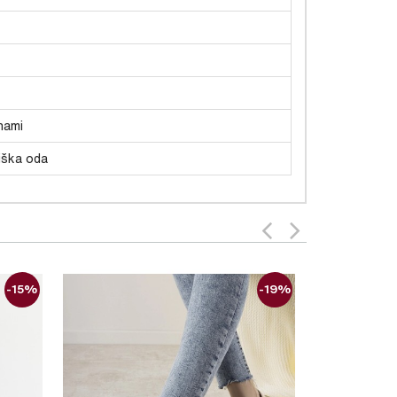
nami
iška oda
-15%
-19%