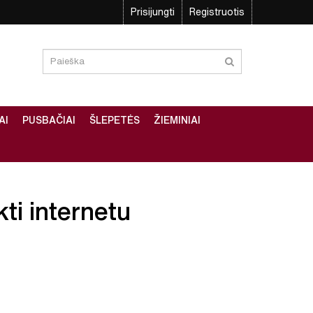
Prisijungti
Registruotis
AI
PUSBAČIAI
ŠLEPETĖS
ŽIEMINIAI
kti internetu