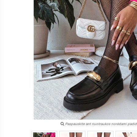
Paspauskite ant nuotraukos norėdami padidi