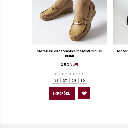
Moteriški ekozomšiniai bateliai rudi su
Moteri
kulnu
35€
28€
PASIRINKITE DYDĮ
36
37
38
39
Į KREPŠELĮ