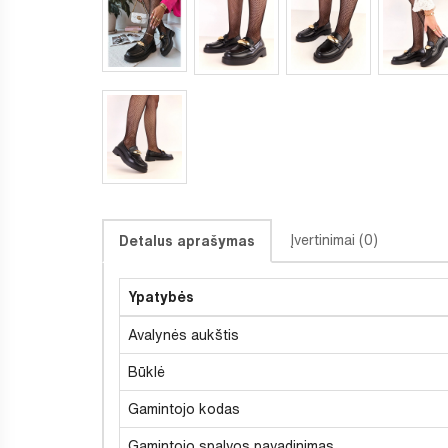
Įvertinimai (0)
Detalus aprašymas
Ypatybės
Avalynės aukštis
Būklė
Gamintojo kodas
Gamintojo spalvos pavadinimas