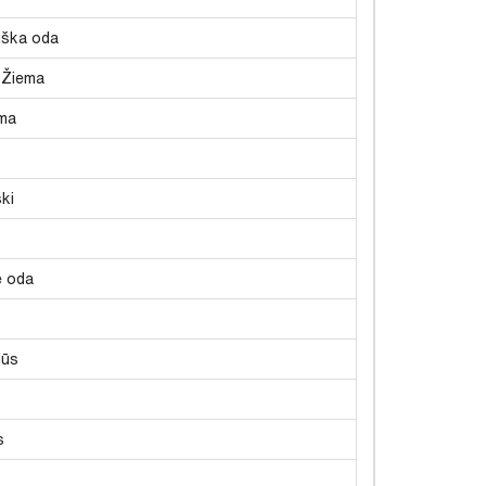
iška oda
/Žiema
rma
ki
ė oda
lūs
s