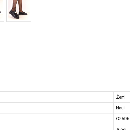
Žemi
Nauji
Q2595
Juodi