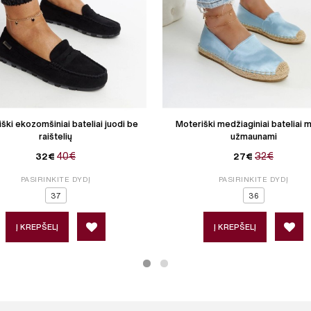
ški ekozomšiniai bateliai juodi be
Moteriški medžiaginiai bateliai m
raištelių
užmaunami
40€
32€
32€
27€
PASIRINKITE DYDĮ
PASIRINKITE DYDĮ
37
36
Į KREPŠELĮ
Į KREPŠELĮ