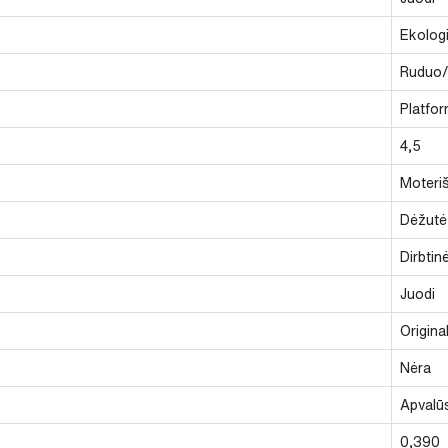
Ekolog
Ruduo
Platfo
4,5
Moteriš
Dėžutė
Dirbtin
Juodi
Origina
Nėra
Apvalū
0,390