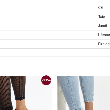
CE
Taip
Juodi
Užmau
Ekolog
-21%