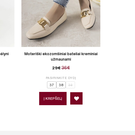
ėlyni
Moteriški ekozomšiniai bateliai kreminiai
Moteriški ekoz
užmaunami
užmaun
36€
29€
PASIRINKITE DYDĮ
P
37
38
39
Į KREPŠELĮ
Į 