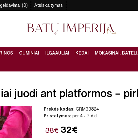
geidavimai (0)
Atsiskaitymas
RINOS
GUMINIAI
ILGAAULIAI
KEDAI
MOKASINAI, BATELI
iai juodi ant platformos – pir
Prekės kodas:
GRM33824
Pristatymas:
per 4 - 7 d.d.
32€
38€