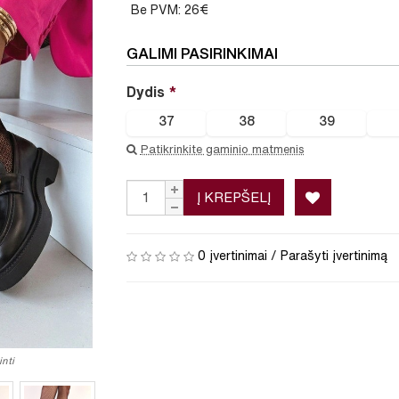
Be PVM: 26€
GALIMI PASIRINKIMAI
Dydis
37
38
39
Patikrinkite gaminio matmenis
Į KREPŠELĮ
0 įvertinimai
/
Parašyti įvertinimą
nti