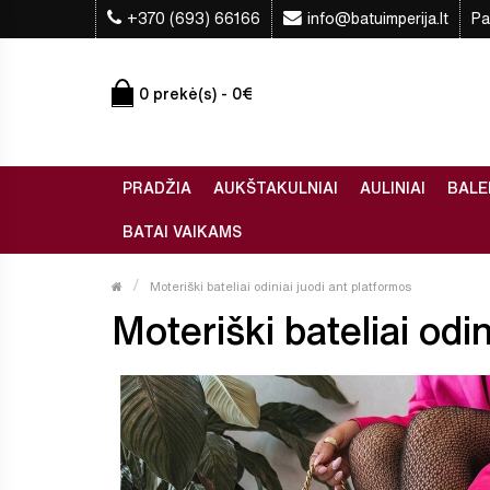
+370 (693) 66166
info@batuimperija.lt
Pa
0 prekė(s) - 0€
PRADŽIA
AUKŠTAKULNIAI
AULINIAI
BALE
BATAI VAIKAMS
Moteriški bateliai odiniai juodi ant platformos
Moteriški bateliai odin