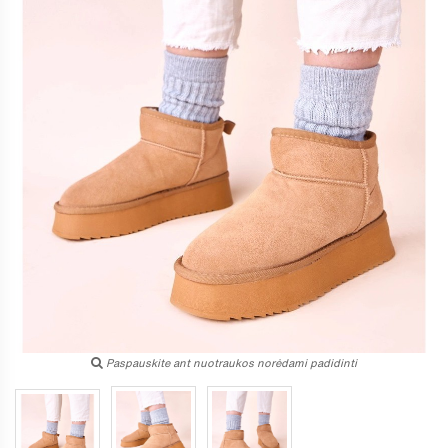
Paspauskite ant nuotraukos norėdami padidinti