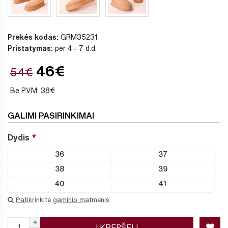
Prekės kodas:
GRM35231
Pristatymas:
per 4 - 7 d.d.
46€
54€
Be PVM: 38€
GALIMI PASIRINKIMAI
Dydis
36
37
38
39
40
41
Patikrinkite gaminio matmenis
Į KREPŠELĮ