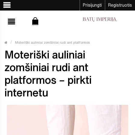
Prisijungti
Registruotis
Moteriški auliniai zomšiniai rudi ant platformos
Moteriški auliniai
zomšiniai rudi ant
platformos – pirkti
internetu