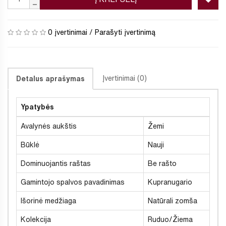
0 įvertinimai
/
Parašyti įvertinimą
Įvertinimai (0)
Detalus aprašymas
Ypatybės
Avalynės aukštis
Žemi
Būklė
Nauji
Dominuojantis raštas
Be rašto
Gamintojo spalvos pavadinimas
Kupranugario
Išorinė medžiaga
Natūrali zomša
Kolekcija
Ruduo/Žiema