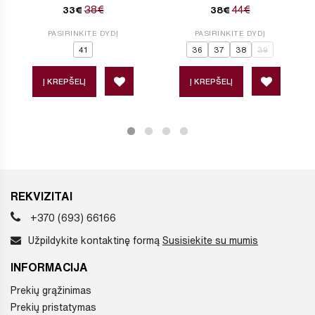
38€
44€
33€
38€
PASIRINKITE DYDĮ
PASIRINKITE DYDĮ
41
36
37
38
39
Į KREPŠELĮ
Į KREPŠELĮ
REKVIZITAI
+370 (693) 66166
Užpildykite kontaktinę formą
Susisiekite su mumis
INFORMACIJA
Prekių grąžinimas
Prekių pristatymas