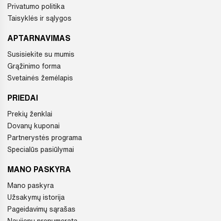
Privatumo politika
Taisyklės ir sąlygos
APTARNAVIMAS
Susisiekite su mumis
Grąžinimo forma
Svetainės žemėlapis
PRIEDAI
Prekių ženklai
Dovanų kuponai
Partnerystės programa
Specialūs pasiūlymai
MANO PASKYRA
Mano paskyra
Užsakymų istorija
Pageidavimų sąrašas
Naujienų prenumerata