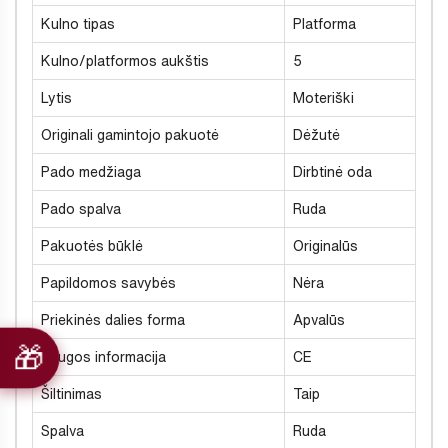
Kulno tipas
Platforma
Kulno/platformos aukštis
5
Lytis
Moteriški
Originali gamintojo pakuotė
Dėžutė
Pado medžiaga
Dirbtinė oda
Pado spalva
Ruda
Pakuotės būklė
Originalūs
Papildomos savybės
Nėra
Priekinės dalies forma
Apvalūs
Saugos informacija
CE
Šiltinimas
Taip
Spalva
Ruda