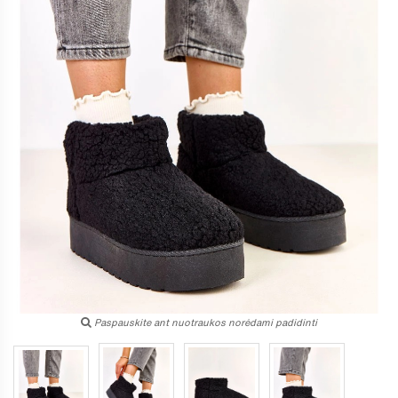
Paspauskite ant nuotraukos norėdami padidinti