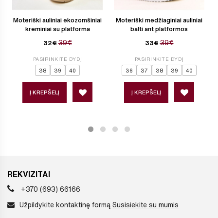
Moteriški auliniai ekozomšiniai
Moteriški medžiaginiai auliniai
kreminiai su platforma
balti ant platformos
39€
39€
32€
33€
PASIRINKITE DYDĮ
PASIRINKITE DYDĮ
38
39
40
36
37
38
39
40
Į KREPŠELĮ
Į KREPŠELĮ
REKVIZITAI
+370 (693) 66166
Užpildykite kontaktinę formą
Susisiekite su mumis