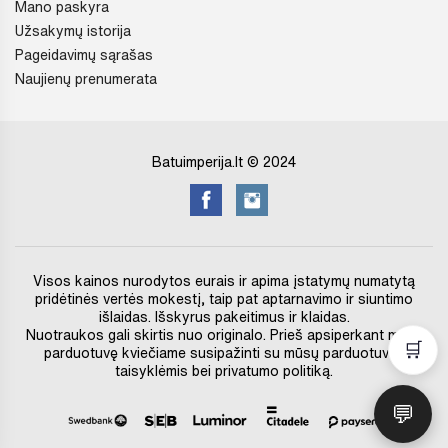
Mano paskyra
Užsakymų istorija
Pageidavimų sąrašas
Naujienų prenumerata
Batuimperija.lt © 2024
Visos kainos nurodytos eurais ir apima įstatymų numatytą
pridėtinės vertės mokestį, taip pat aptarnavimo ir siuntimo
išlaidas. Išskyrus pakeitimus ir klaidas.
Nuotraukos gali skirtis nuo originalo. Prieš apsiperkant mūsų
🛒
parduotuvę kviečiame susipažinti su mūsų parduotuvės
taisyklėmis bei privatumo politiką.
💬