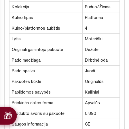
Kolekcija
Ruduo/Žiema
Kulno tipas
Platforma
Kulno/platformos aukštis
4
Lytis
Moteriški
Originali gamintojo pakuotė
Dėžutė
Pado medžiaga
Dirbtinė oda
Pado spalva
Juodi
Pakuotės būklė
Originalūs
Papildomos savybės
Kailiniai
Priekinės dalies forma
Apvalūs
Produkto svoris su pakuote
0.890
Saugos informacija
CE