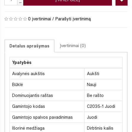
0 įvertinimai
/
Parašyti įvertinimą
Įvertinimai (0)
Detalus aprašymas
Ypatybės
Avalynės aukštis
Aukšti
Būklė
Nauji
Dominuojantis raštas
Be rašto
Gamintojo kodas
C2035-1 Juodi
Gamintojo spalvos pavadinimas
Juodi
Išorinė medžiaga
Dirbtinis kailis