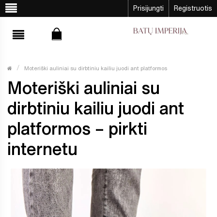
Prisijungti
Registruotis
Moteriški auliniai su dirbtiniu kailiu juodi ant platformos
Moteriški auliniai su
dirbtiniu kailiu juodi ant
platformos – pirkti
internetu