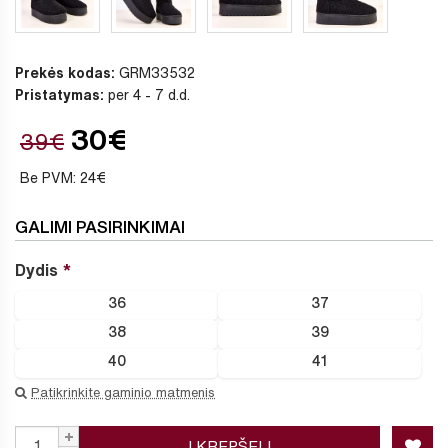
Prekės kodas:
GRM33532
Pristatymas:
per 4 - 7 d.d.
30€
39€
Be PVM: 24€
GALIMI PASIRINKIMAI
Dydis
36
37
38
39
40
41
Patikrinkite gaminio matmenis
Į KREPŠELĮ