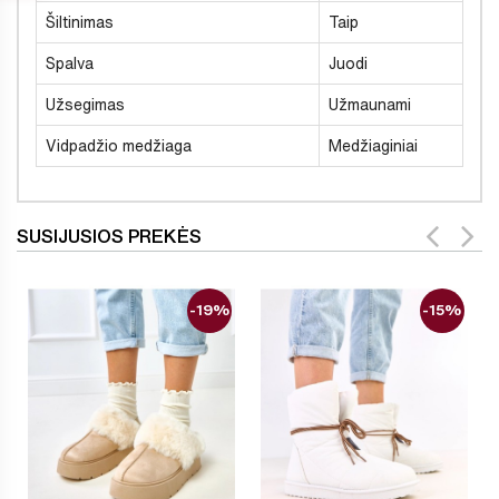
Šiltinimas
Taip
Spalva
Juodi
Užsegimas
Užmaunami
Vidpadžio medžiaga
Medžiaginiai
SUSIJUSIOS PREKĖS
-19%
-15%