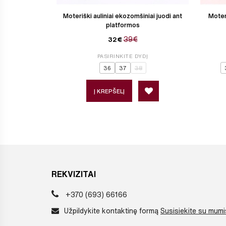
Moteriški auliniai ekozomšiniai juodi ant
Moteri
platformos
39€
32€
PASIRINKITE DYDĮ
36
37
38
Į KREPŠELĮ
REKVIZITAI
+370 (693) 66166
Užpildykite kontaktinę formą
Susisiekite su mumi