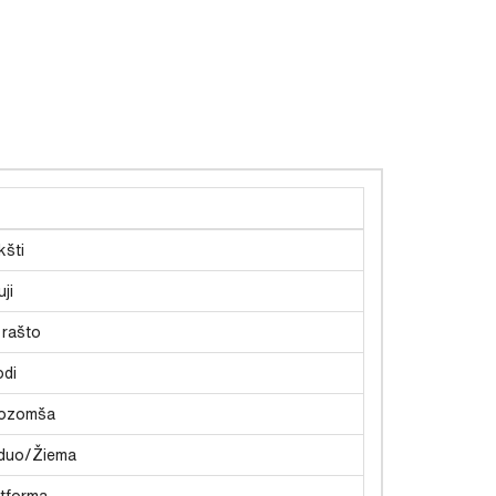
kšti
ji
 rašto
odi
ozomša
duo/Žiema
atforma