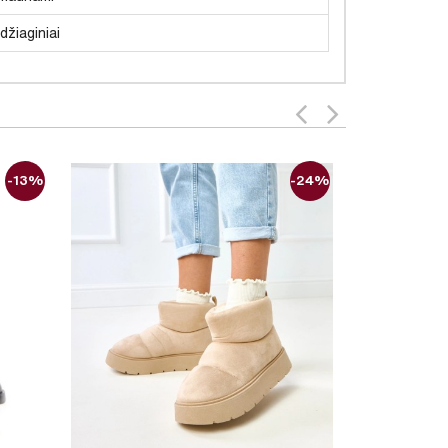
žiaginiai
-13%
-24%