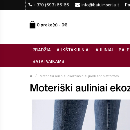
+370 (693) 66166
info@batuimperija.lt
Pa
0 prekė(s) - 0€
PRADŽIA
AUKŠTAKULNIAI
AULINIAI
BALE
BATAI VAIKAMS
Moteriški auliniai ekozomšiniai juodi ant platformos
Moteriški auliniai eko