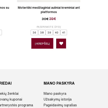
rmos su
Moteriški medžiaginiai auliniai kreminiai ant
Moteriški aulini
platformos
39€
30€
P
PASIRINKITE DYDĮ
3
36
38
39
40
41
Į 
Į KREPŠELĮ
RIEDAI
MANO PASKYRA
ekių ženklai
Mano paskyra
ovanų kuponai
Užsakymų istorija
artnerystės programa
Pageidavimų sąrašas