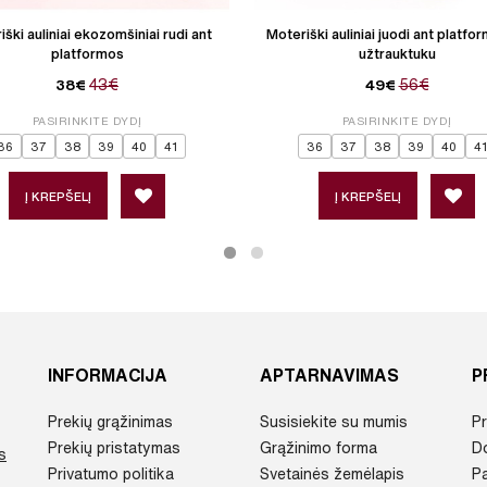
ški auliniai ekozomšiniai rudi ant
Moteriški auliniai juodi ant platfo
platformos
užtrauktuku
43€
56€
38€
49€
PASIRINKITE DYDĮ
PASIRINKITE DYDĮ
36
37
38
39
40
41
36
37
38
39
40
41
Į KREPŠELĮ
Į KREPŠELĮ
INFORMACIJA
APTARNAVIMAS
P
Prekių grąžinimas
Susisiekite su mumis
Pr
Prekių pristatymas
Grąžinimo forma
D
s
Privatumo politika
Svetainės žemėlapis
P