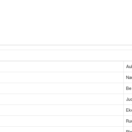
Au
Nau
Be
Ju
Ek
Ru
Pl