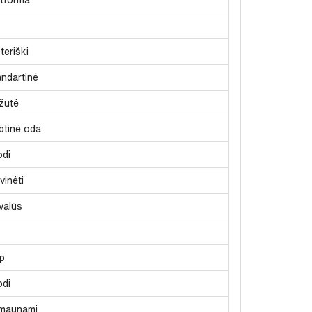
teriški
andartinė
žutė
btinė oda
odi
vinėti
valūs
ip
odi
maunami