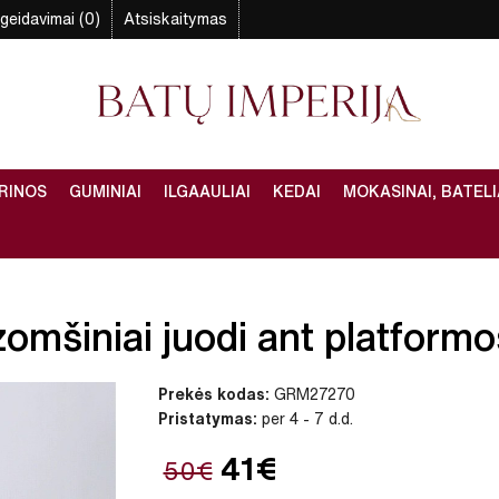
geidavimai (0)
Atsiskaitymas
RINOS
GUMINIAI
ILGAAULIAI
KEDAI
MOKASINAI, BATELI
zomšiniai juodi ant platformos
Prekės kodas:
GRM27270
Pristatymas:
per 4 - 7 d.d.
41€
50€