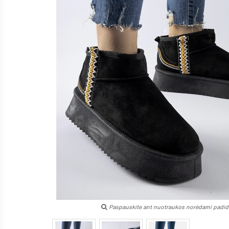
Paspauskite ant nuotraukos norėdami padidi