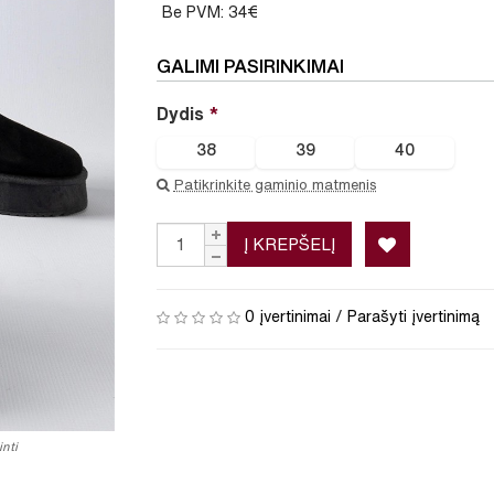
Be PVM: 34€
GALIMI PASIRINKIMAI
Dydis
38
39
40
Patikrinkite gaminio matmenis
Į KREPŠELĮ
0 įvertinimai
/
Parašyti įvertinimą
nti