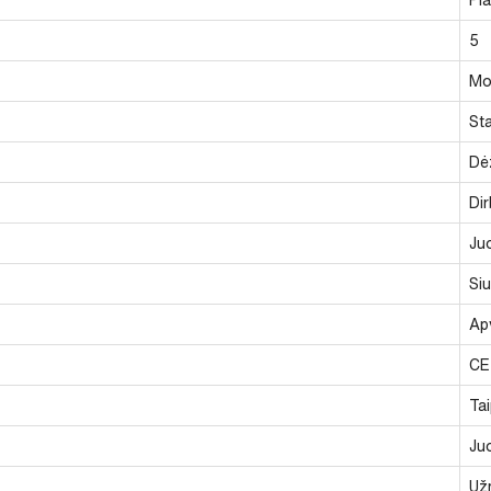
5
Mo
St
Dė
Dir
Ju
Siu
Ap
CE
Ta
Ju
Už