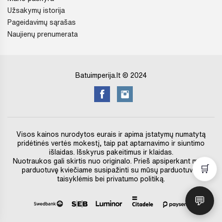
Užsakymų istorija
Pageidavimų sąrašas
Naujienų prenumerata
Batuimperija.lt © 2024
Visos kainos nurodytos eurais ir apima įstatymų numatytą
pridėtinės vertės mokestį, taip pat aptarnavimo ir siuntimo
išlaidas. Išskyrus pakeitimus ir klaidas.
Nuotraukos gali skirtis nuo originalo. Prieš apsiperkant mūsų
🛒
parduotuvę kviečiame susipažinti su mūsų parduotuvės
taisyklėmis bei privatumo politiką.
💬