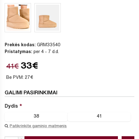
Prekės kodas:
GRM33540
Pristatymas:
per 4 - 7 d.d.
33€
41€
Be PVM: 27€
GALIMI PASIRINKIMAI
Dydis
38
41
Patikrinkite gaminio matmenis