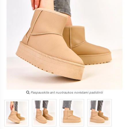
Paspauskite ant nuotraukos norėdami padidinti