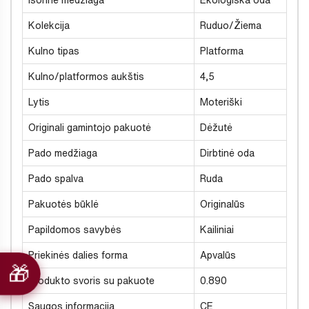
Išorinė medžiaga
Ekologiška oda
Kolekcija
Ruduo/Žiema
Kulno tipas
Platforma
Kulno/platformos aukštis
4,5
Lytis
Moteriški
Originali gamintojo pakuotė
Dėžutė
Pado medžiaga
Dirbtinė oda
Pado spalva
Ruda
Pakuotės būklė
Originalūs
Papildomos savybės
Kailiniai
Priekinės dalies forma
Apvalūs
Produkto svoris su pakuote
0.890
Saugos informacija
CE