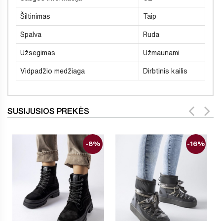
Šiltinimas
Taip
Spalva
Ruda
Užsegimas
Užmaunami
Vidpadžio medžiaga
Dirbtinis kailis
SUSIJUSIOS PREKĖS
-8%
-16%