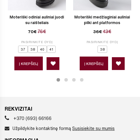
Moteriški odiniai auliniai juodi
Moteriški medžiaginiai auliniai
su raišteliais
pilki ant platformos
76€
43€
70€
36€
PASIRINKITE DYDĮ
PASIRINKITE DYDĮ
37
38
40
41
38
Į KREPŠELĮ
Į KREPŠELĮ
REKVIZITAI
+370 (693) 66166
Užpildykite kontaktinę formą
Susisiekite su mumis