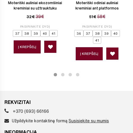
Moteriški auliniai ekozomšiniai
Moteriški odiniai auliniai
kreminiai su užtrauktuku
kreminiai ant platformos
39€
58€
32€
51€
PASIRINKITE DYDĮ
PASIRINKITE DYDĮ
37
38
39
40
41
36
37
38
39
40
41
Į KREPŠELĮ
Į KREPŠELĮ
REKVIZITAI
+370 (693) 66166
Užpildykite kontaktinę formą
Susisiekite su mumis
INFORMACIJA