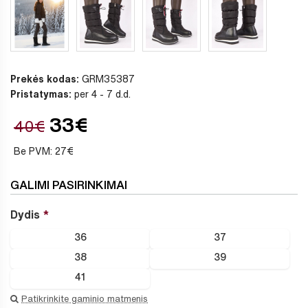
Prekės kodas:
GRM35387
Pristatymas:
per 4 - 7 d.d.
33€
40€
Be PVM: 27€
GALIMI PASIRINKIMAI
Dydis
36
37
38
39
41
Patikrinkite gaminio matmenis