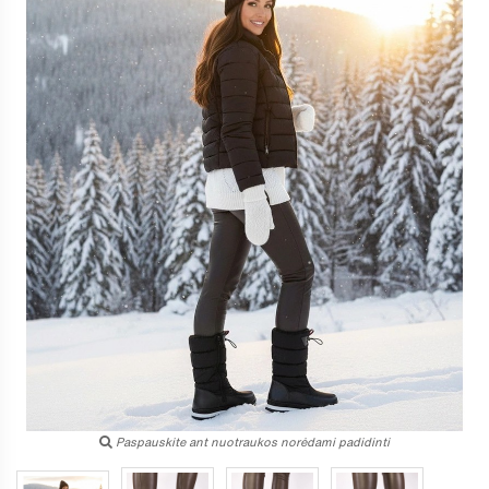
Paspauskite ant nuotraukos norėdami padidinti