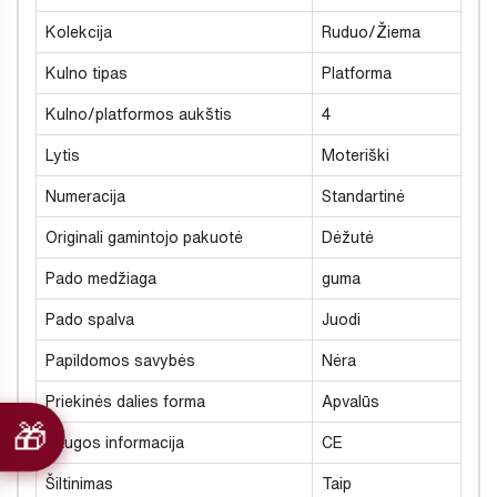
Kolekcija
Ruduo/Žiema
Kulno tipas
Platforma
Kulno/platformos aukštis
4
Lytis
Moteriški
Numeracija
Standartinė
Originali gamintojo pakuotė
Dėžutė
Pado medžiaga
guma
Pado spalva
Juodi
Papildomos savybės
Nėra
Priekinės dalies forma
Apvalūs
Saugos informacija
CE
Šiltinimas
Taip