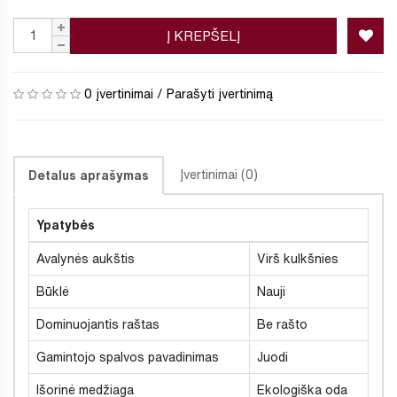
Į KREPŠELĮ
0 įvertinimai
/
Parašyti įvertinimą
Įvertinimai (0)
Detalus aprašymas
Ypatybės
Avalynės aukštis
Virš kulkšnies
Būklė
Nauji
Dominuojantis raštas
Be rašto
Gamintojo spalvos pavadinimas
Juodi
Išorinė medžiaga
Ekologiška oda