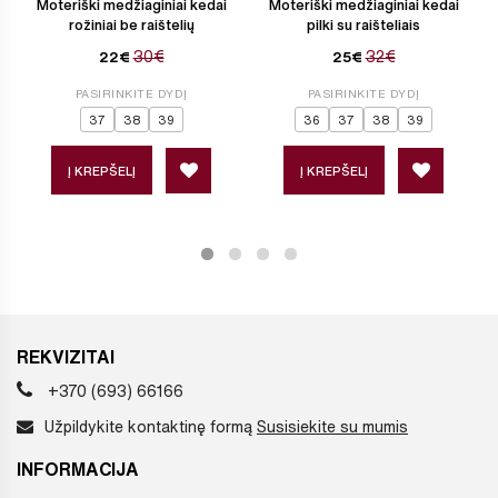
Moteriški medžiaginiai kedai
Moteriški medžiaginiai kedai
rožiniai be raištelių
pilki su raišteliais
30€
32€
22€
25€
PASIRINKITE DYDĮ
PASIRINKITE DYDĮ
37
38
39
36
37
38
39
Į KREPŠELĮ
Į KREPŠELĮ
REKVIZITAI
+370 (693) 66166
Užpildykite kontaktinę formą
Susisiekite su mumis
INFORMACIJA