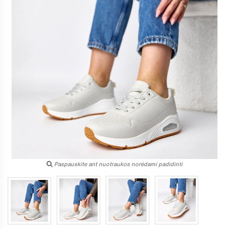
Paspauskite ant nuotraukos norėdami padidinti