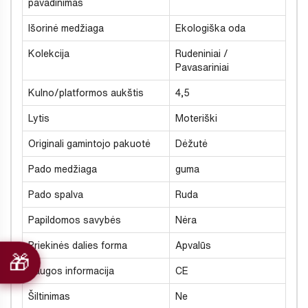
pavadinimas
Išorinė medžiaga
Ekologiška oda
Kolekcija
Rudeniniai /
Pavasariniai
Kulno/platformos aukštis
4,5
Lytis
Moteriški
Originali gamintojo pakuotė
Dėžutė
Pado medžiaga
guma
Pado spalva
Ruda
Papildomos savybės
Nėra
Priekinės dalies forma
Apvalūs
Saugos informacija
CE
Šiltinimas
Ne