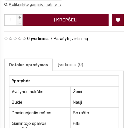
Patikrinkite gaminio matmenis
Į KREPŠELĮ
0 įvertinimai
/
Parašyti įvertinimą
Įvertinimai (0)
Detalus aprašymas
Ypatybės
Avalynės aukštis
Žemi
Būklė
Nauji
Dominuojantis raštas
Be rašto
Gamintojo spalvos
Pilki