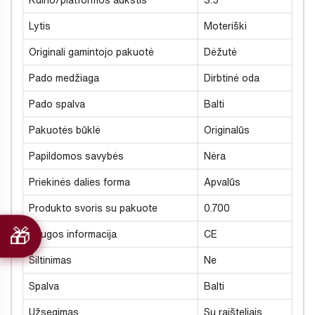
Kulno/platformos aukštis
3.5
Lytis
Moteriški
Originali gamintojo pakuotė
Dėžutė
Pado medžiaga
Dirbtinė oda
Pado spalva
Balti
Pakuotės būklė
Originalūs
Papildomos savybės
Nėra
Priekinės dalies forma
Apvalūs
Produkto svoris su pakuote
0.700
Saugos informacija
CE
Šiltinimas
Ne
Spalva
Balti
Užsegimas
Su raišteliais