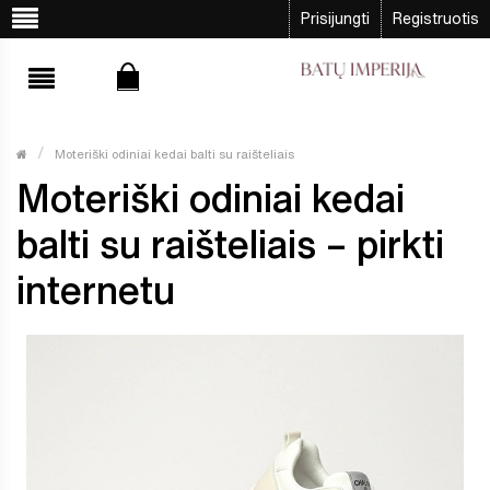
Prisijungti
Registruotis
Moteriški odiniai kedai balti su raišteliais
Moteriški odiniai kedai
balti su raišteliais – pirkti
internetu