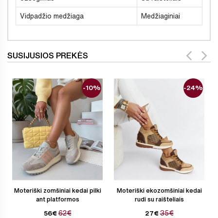
Vidpadžio medžiaga
Medžiaginiai
SUSIJUSIOS PREKĖS
-10%
-24%
Moteriški zomšiniai kedai pilki
Moteriški ekozomšiniai kedai
ant platformos
rudi su raišteliais
62€
35€
56€
27€