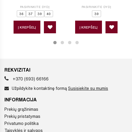
PASIRINKITE DYDĮ
PASIRINKITE DYDĮ
36
37
39
40
39
Į KREPŠELĮ
Į KREPŠELĮ
REKVIZITAI
+370 (693) 66166
Užpildykite kontaktinę formą
Susisiekite su mumis
INFORMACIJA
Prekių grąžinimas
Prekių pristatymas
Privatumo politika
Taisyklės ir sąlygos