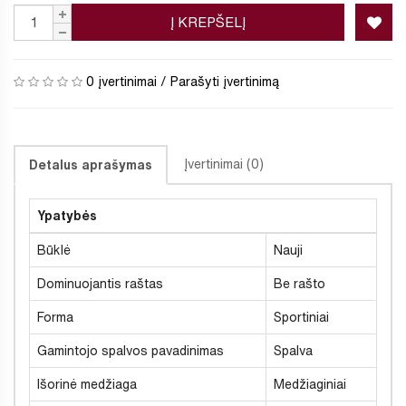
Į KREPŠELĮ
0 įvertinimai
/
Parašyti įvertinimą
Įvertinimai (0)
Detalus aprašymas
Ypatybės
Būklė
Nauji
Dominuojantis raštas
Be rašto
Forma
Sportiniai
Gamintojo spalvos pavadinimas
Spalva
Išorinė medžiaga
Medžiaginiai