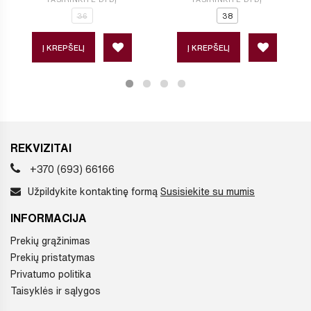
36
38
Į KREPŠELĮ
Į KREPŠELĮ
REKVIZITAI
+370 (693) 66166
Užpildykite kontaktinę formą
Susisiekite su mumis
INFORMACIJA
Prekių grąžinimas
Prekių pristatymas
Privatumo politika
Taisyklės ir sąlygos