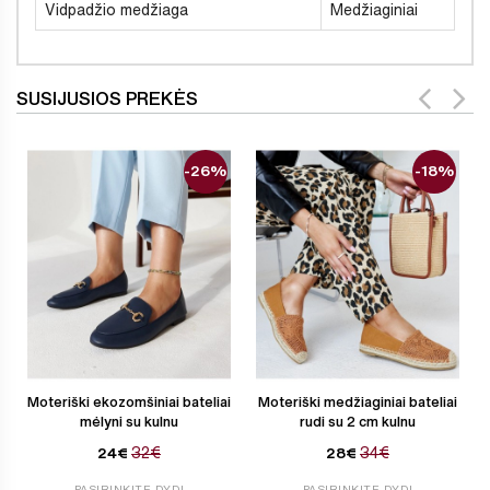
Vidpadžio medžiaga
Medžiaginiai
SUSIJUSIOS PREKĖS
-26%
-18%
Moteriški ekozomšiniai bateliai
Moteriški medžiaginiai bateliai
mėlyni su kulnu
rudi su 2 cm kulnu
32€
34€
24€
28€
PASIRINKITE DYDĮ
PASIRINKITE DYDĮ