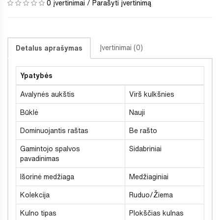
0 įvertinimai
/
Parašyti įvertinimą
Įvertinimai (0)
Detalus aprašymas
Ypatybės
Avalynės aukštis
Virš kulkšnies
Būklė
Nauji
Dominuojantis raštas
Be rašto
Gamintojo spalvos
Sidabriniai
pavadinimas
Išorinė medžiaga
Medžiaginiai
Kolekcija
Ruduo/Žiema
Kulno tipas
Plokščias kulnas