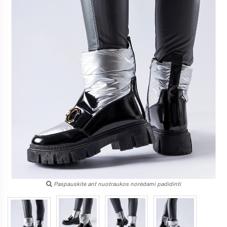
Paspauskite ant nuotraukos norėdami padidinti