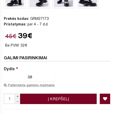
Prekės kodas:
GRM27173
Pristatymas:
per 4 - 7 d.d.
39€
45€
Be PVM: 32€
GALIMI PASIRINKIMAI
Dydis
38
Patikrinkite gaminio matmenis
Į KREPŠELĮ