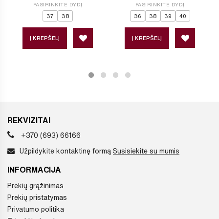
PASIRINKITE DYDĮ
PASIRINKITE DYDĮ
37
38
36
38
39
40
Į KREPŠELĮ
Į KREPŠELĮ
REKVIZITAI
+370 (693) 66166
Užpildykite kontaktinę formą
Susisiekite su mumis
INFORMACIJA
Prekių grąžinimas
Prekių pristatymas
Privatumo politika