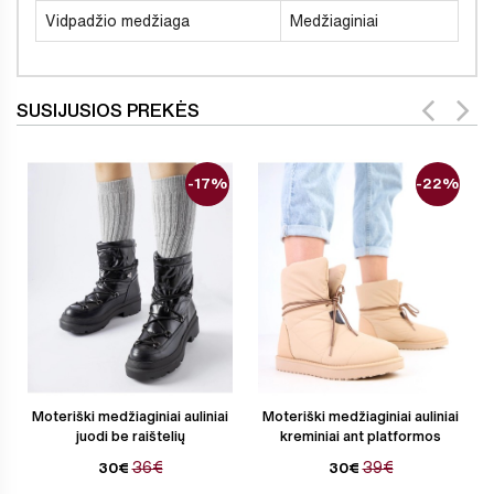
Vidpadžio medžiaga
Medžiaginiai
SUSIJUSIOS PREKĖS
-17%
-22%
Moteriški medžiaginiai auliniai
Moteriški medžiaginiai auliniai
juodi be raištelių
kreminiai ant platformos
36€
39€
30€
30€