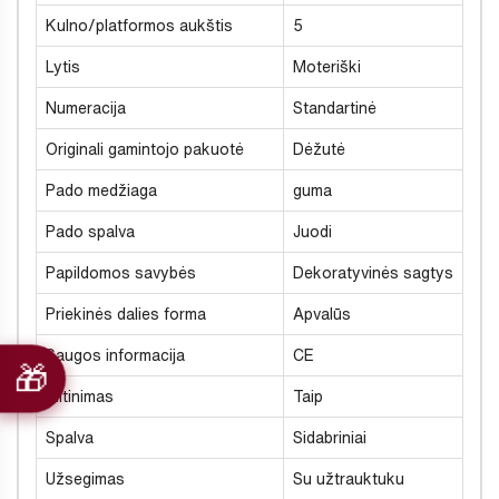
Kulno/platformos aukštis
5
Lytis
Moteriški
Numeracija
Standartinė
Originali gamintojo pakuotė
Dėžutė
Pado medžiaga
guma
Pado spalva
Juodi
Papildomos savybės
Dekoratyvinės sagtys
Priekinės dalies forma
Apvalūs
Saugos informacija
CE
Šiltinimas
Taip
Spalva
Sidabriniai
Užsegimas
Su užtrauktuku