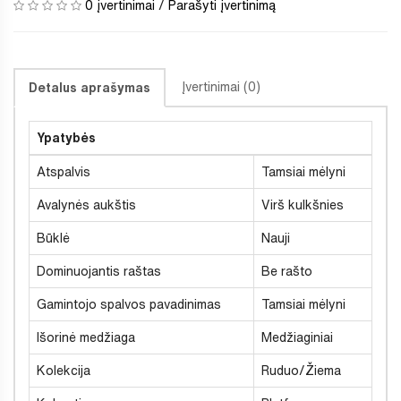
0 įvertinimai
/
Parašyti įvertinimą
Įvertinimai (0)
Detalus aprašymas
Ypatybės
Atspalvis
Tamsiai mėlyni
Avalynės aukštis
Virš kulkšnies
Būklė
Nauji
Dominuojantis raštas
Be rašto
Gamintojo spalvos pavadinimas
Tamsiai mėlyni
Išorinė medžiaga
Medžiaginiai
Kolekcija
Ruduo/Žiema