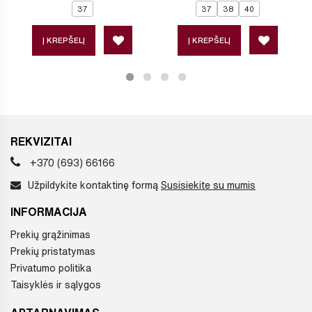
37
37
38
40
Į KREPŠELĮ
Į KREPŠELĮ
REKVIZITAI
+370 (693) 66166
Užpildykite kontaktinę formą
Susisiekite su mumis
INFORMACIJA
Prekių grąžinimas
Prekių pristatymas
Privatumo politika
Taisyklės ir sąlygos