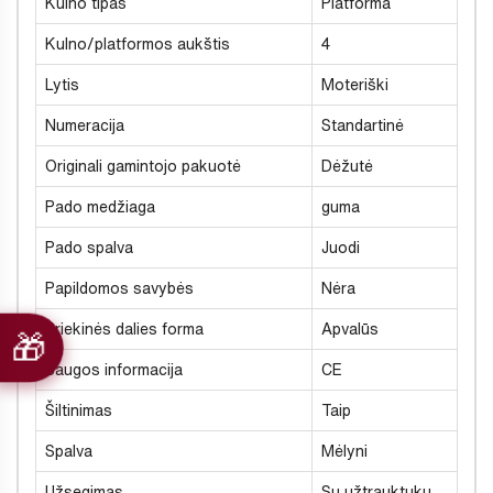
Kulno tipas
Platforma
Kulno/platformos aukštis
4
Lytis
Moteriški
Numeracija
Standartinė
Originali gamintojo pakuotė
Dėžutė
Pado medžiaga
guma
Pado spalva
Juodi
Papildomos savybės
Nėra
Priekinės dalies forma
Apvalūs
Saugos informacija
CE
Šiltinimas
Taip
Spalva
Mėlyni
Užsegimas
Su užtrauktuku