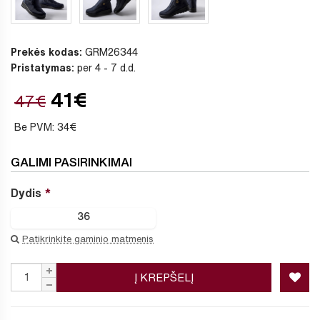
Prekės kodas:
GRM26344
Pristatymas:
per 4 - 7 d.d.
41€
47€
Be PVM: 34€
GALIMI PASIRINKIMAI
Dydis
36
Patikrinkite gaminio matmenis
Į KREPŠELĮ