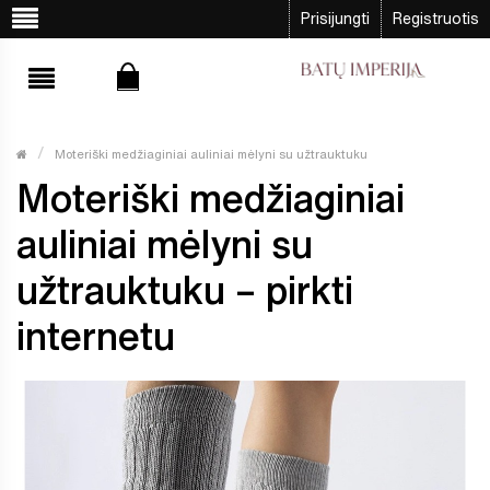
Prisijungti
Registruotis
Moteriški medžiaginiai auliniai mėlyni su užtrauktuku
Moteriški medžiaginiai
auliniai mėlyni su
užtrauktuku – pirkti
internetu