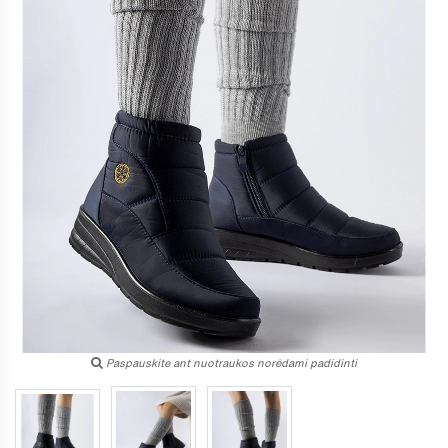
Paspauskite ant nuotraukos norėdami padidinti