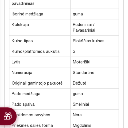
pavadinimas
Išorinė medžiaga
guma
Kolekcija
Rudeniniai /
Pavasariniai
Kulno tipas
Plokščias kulnas
Kulno/platformos aukštis
3
Lytis
Moteriški
Numeracija
Standartinė
Originali gamintojo pakuotė
Dėžutė
Pado medžiaga
guma
Pado spalva
Smėliniai
Papildomos savybės
Nėra
Priekinės dalies forma
Migdolinis