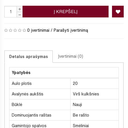
Į KREPŠELĮ
0 įvertinimai
/
Parašyti įvertinimą
Įvertinimai (0)
Detalus aprašymas
Ypatybės
Aulo plotis
20
Avalynės aukštis
Virš kulkšnies
Būklė
Nauji
Dominuojantis raštas
Be rašto
Gamintojo spalvos
Smėliniai