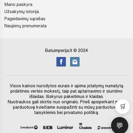
Mano paskyra
Užsakymų istorija
Pageidavimų sąrašas
Naujienų prenumerata
Batuimperija.lt © 2024
Visos kainos nurodytos eurais ir apima įstatymų numatytą
pridėtinės vertės mokestį, taip pat aptarnavimo ir siuntimo
išlaidas. Išskyrus pakeitimus ir klaidas.
Nuotraukos gali skirtis nuo originalo. Prieš apsiperkant mūsų
🛒
parduotuvę kviečiame susipažinti su mūsų parduotuvės
taisyklėmis bei privatumo politiką.
💬