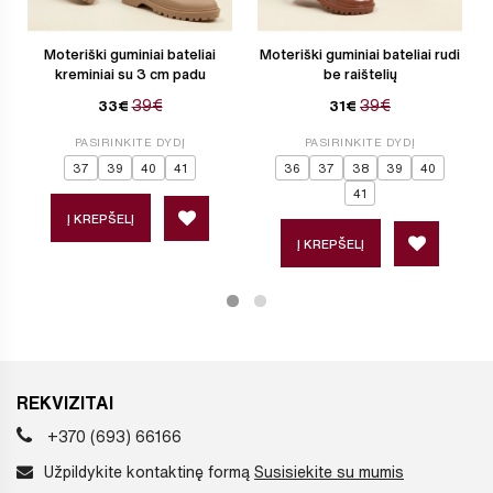
Moteriški guminiai bateliai
Moteriški guminiai bateliai rudi
kreminiai su 3 cm padu
be raištelių
39€
39€
33€
31€
PASIRINKITE DYDĮ
PASIRINKITE DYDĮ
37
39
40
41
36
37
38
39
40
41
Į KREPŠELĮ
Į KREPŠELĮ
REKVIZITAI
+370 (693) 66166
Užpildykite kontaktinę formą
Susisiekite su mumis