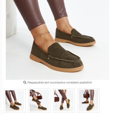
Paspauskite ant nuotraukos norėdami padidinti