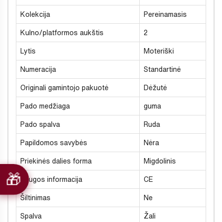
Kolekcija
Pereinamasis
Kulno/platformos aukštis
2
Lytis
Moteriški
Numeracija
Standartinė
Originali gamintojo pakuotė
Dėžutė
Pado medžiaga
guma
Pado spalva
Ruda
Papildomos savybės
Nėra
Priekinės dalies forma
Migdolinis
Saugos informacija
CE
Šiltinimas
Ne
Spalva
Žali