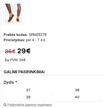
Prekės kodas:
GRM28278
Pristatymas:
per 4 - 7 d.d.
29€
36€
Be PVM: 24€
GALIMI PASIRINKIMAI
Dydis
37
38
39
40
Patikrinkite gaminio matmenis