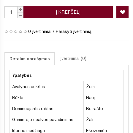
Į KREPŠELĮ
0 įvertinimai
/
Parašyti įvertinimą
Įvertinimai (0)
Detalus aprašymas
Ypatybės
Avalynės aukštis
Žemi
Būklė
Nauji
Dominuojantis raštas
Be rašto
Gamintojo spalvos pavadinimas
Žali
Išorinė medžiaga
Ekozomša