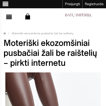
Prisijungti
Registruotis
Moteriški ekozomšiniai pusbačiai žali be raištelių
Moteriški ekozomšiniai
pusbačiai žali be raištelių
– pirkti internetu