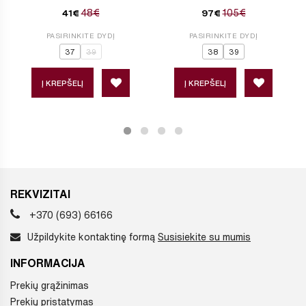
48€
105€
41€
97€
PASIRINKITE DYDĮ
PASIRINKITE DYDĮ
37
39
38
39
Į KREPŠELĮ
Į KREPŠELĮ
REKVIZITAI
+370 (693) 66166
Užpildykite kontaktinę formą
Susisiekite su mumis
INFORMACIJA
Prekių grąžinimas
Prekių pristatymas