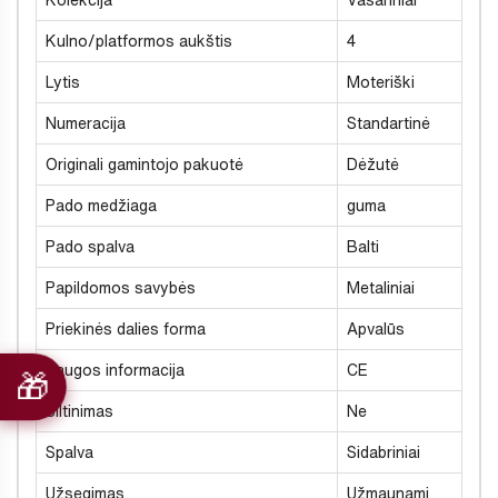
Kolekcija
Vasariniai
Kulno/platformos aukštis
4
Lytis
Moteriški
Numeracija
Standartinė
Originali gamintojo pakuotė
Dėžutė
Pado medžiaga
guma
Pado spalva
Balti
Papildomos savybės
Metaliniai
Priekinės dalies forma
Apvalūs
Saugos informacija
CE
Šiltinimas
Ne
Spalva
Sidabriniai
Užsegimas
Užmaunami