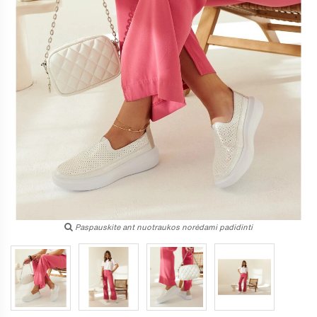
Paspauskite ant nuotraukos norėdami padidinti