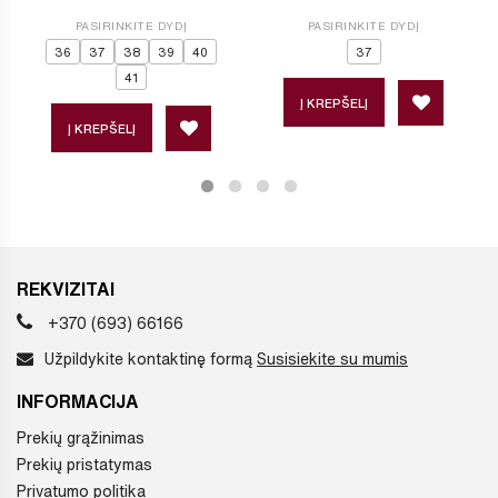
PASIRINKITE DYDĮ
PASIRINKITE DYDĮ
36
37
38
39
40
37
41
Į KREPŠELĮ
Į KREPŠELĮ
REKVIZITAI
+370 (693) 66166
Užpildykite kontaktinę formą
Susisiekite su mumis
INFORMACIJA
Prekių grąžinimas
Prekių pristatymas
Privatumo politika