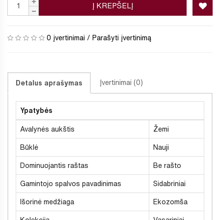
Į KREPŠELĮ
0 įvertinimai
/
Parašyti įvertinimą
Įvertinimai (0)
Detalus aprašymas
Ypatybės
Avalynės aukštis
Žemi
Būklė
Nauji
Dominuojantis raštas
Be rašto
Gamintojo spalvos pavadinimas
Sidabriniai
Išorinė medžiaga
Ekozomša