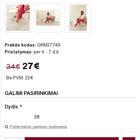
Prekės kodas:
GRM27749
Pristatymas:
per 4 - 7 d.d.
27€
34€
Be PVM: 22€
GALIMI PASIRINKIMAI
Dydis
38
Patikrinkite gaminio matmenis