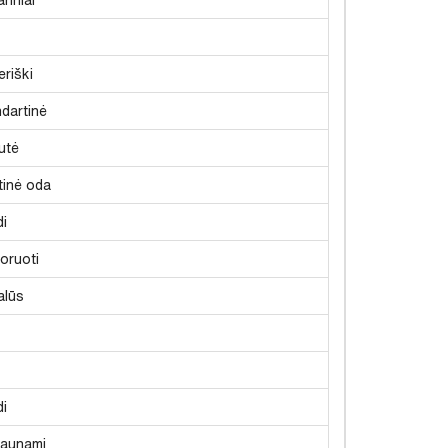
riški
dartinė
utė
tinė oda
i
oruoti
alūs
i
aunami