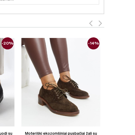
-20%
-14%
uodi su
Moteriški ekozomšiniai pusbačiai žali su
Moteriški med