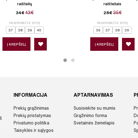
raištelių
raišteliais
43€
35€
34€
28€
PASIRINKITE DYDĮ
PASIRINKITE DYDĮ
37
38
39
40
36
37
38
39
Į KREPŠELĮ
Į KREPŠELĮ
INFORMACIJA
APTARNAVIMAS
P
Prekių grąžinimas
Susisiekite su mumis
Pr
Prekių pristatymas
Grąžinimo forma
D
s
Privatumo politika
Svetainės žemėlapis
P
Taisyklės ir sąlygos
Sp