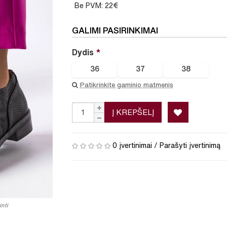
Be PVM: 22€
GALIMI PASIRINKIMAI
Dydis
36
37
38
Patikrinkite gaminio matmenis
Į KREPŠELĮ
0 įvertinimai
/
Parašyti įvertinimą
nti