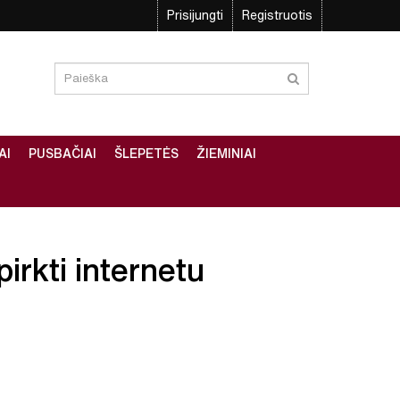
Prisijungti
Registruotis
AI
PUSBAČIAI
ŠLEPETĖS
ŽIEMINIAI
irkti internetu