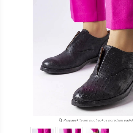
Paspauskite ant nuotraukos norėdami padidi