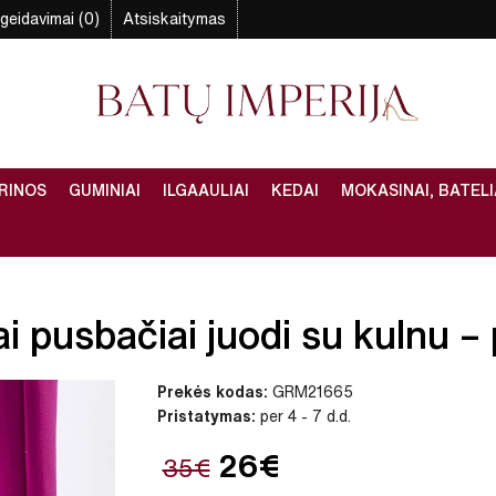
geidavimai (0)
Atsiskaitymas
RINOS
GUMINIAI
ILGAAULIAI
KEDAI
MOKASINAI, BATELI
 pusbačiai juodi su kulnu – p
Prekės kodas:
GRM21665
Pristatymas:
per 4 - 7 d.d.
26€
35€