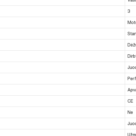
3
Mote
Stan
Dėž
Dirb
Juod
Perf
Apv
CE
Ne
Juod
Užm