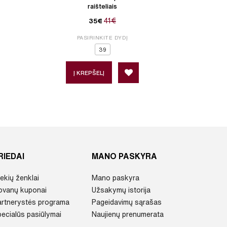
raišteliais
41€
35€
PASIRINKITE DYDĮ
P
39
Į KREPŠELĮ
Į 
RIEDAI
MANO PASKYRA
ekių ženklai
Mano paskyra
ovanų kuponai
Užsakymų istorija
artnerystės programa
Pageidavimų sąrašas
ecialūs pasiūlymai
Naujienų prenumerata