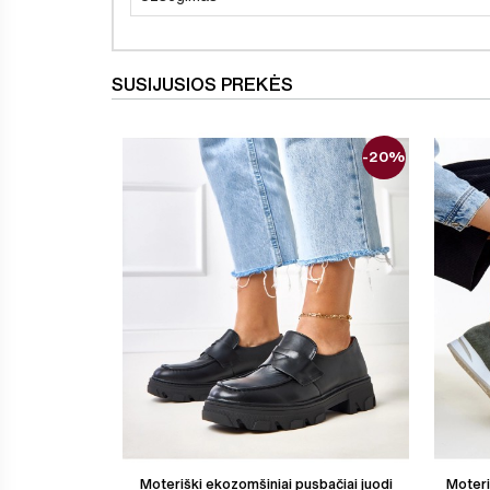
SUSIJUSIOS PREKĖS
-20%
Moteriški ekozomšiniai pusbačiai juodi
Moteri