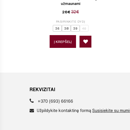
užmaunami
32€
26€
PASIRINKITE DYDĮ
36
38
39
40
Į KREPŠELĮ
REKVIZITAI
+370 (693) 66166
Užpildykite kontaktinę formą
Susisiekite su mumi