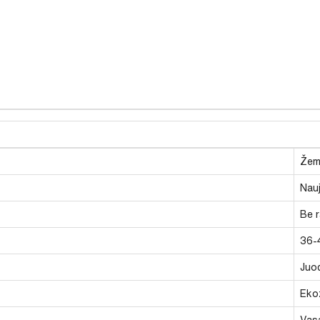
Žem
Nauj
Be 
36-
Juod
Eko
Vasa