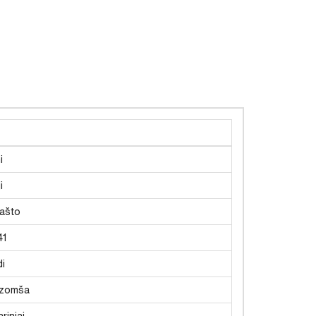
i
i
rašto
41
i
zomša
riniai