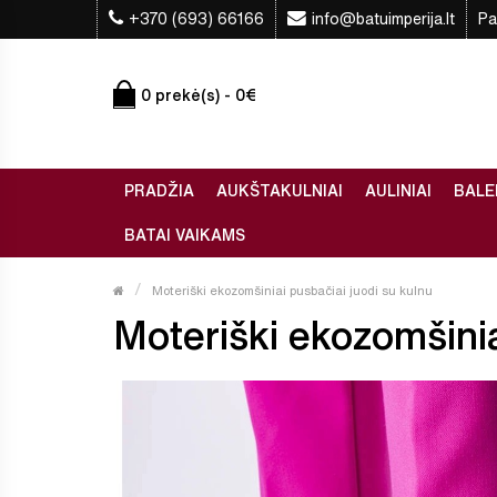
+370 (693) 66166
info@batuimperija.lt
Pa
0 prekė(s) - 0€
PRADŽIA
AUKŠTAKULNIAI
AULINIAI
BALE
BATAI VAIKAMS
Moteriški ekozomšiniai pusbačiai juodi su kulnu
Moteriški ekozomšiniai