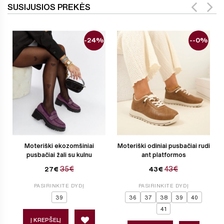
SUSIJUSIOS PREKĖS
-24%
--0%
Moteriški ekozomšiniai
Moteriški odiniai pusbačiai rudi
pusbačiai žali su kulnu
ant platformos
35€
43€
27€
43€
PASIRINKITE DYDĮ
PASIRINKITE DYDĮ
39
36
37
38
39
40
41
Į KREPŠELĮ