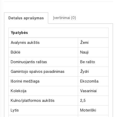
Įvertinimai (0)
Detalus aprašymas
Ypatybės
Avalynės aukštis
Žemi
Būklė
Nauji
Dominuojantis raštas
Be rašto
Gamintojo spalvos pavadinimas
Žydri
Išorinė medžiaga
Ekozomša
Kolekcija
Vasariniai
Kulno/platformos aukštis
2,5
Lytis
Moteriški