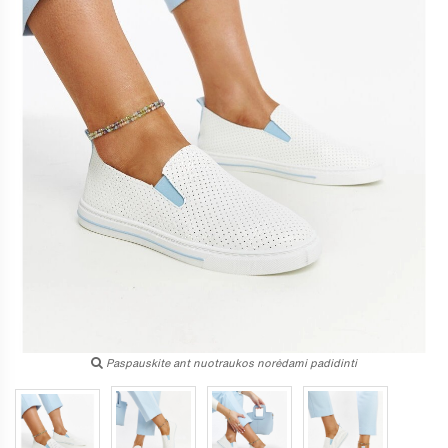
Paspauskite ant nuotraukos norėdami padidinti