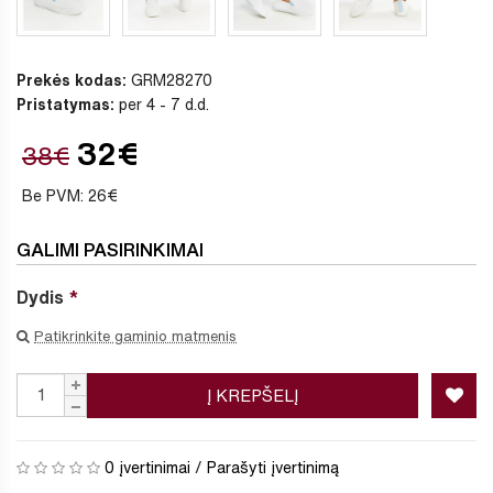
Prekės kodas:
GRM28270
Pristatymas:
per 4 - 7 d.d.
32€
38€
Be PVM: 26€
GALIMI PASIRINKIMAI
Dydis
Patikrinkite gaminio matmenis
Į KREPŠELĮ
0 įvertinimai
/
Parašyti įvertinimą