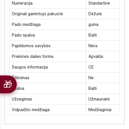
Numeracija
Standartinė
Originali gamintojo pakuotė
Dėžutė
Pado medžiaga
guma
Pado spalva
Balti
Papildomos savybės
Nėra
Priekinės dalies forma
Apvalūs
Saugos informacija
CE
Šiltinimas
Ne
Spalva
Balti
Užsegimas
Užmaunami
Vidpadžio medžiaga
Medžiaginiai