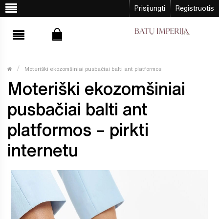
Prisijungti
Registruotis
Moteriški ekozomšiniai pusbačiai balti ant platformos
Moteriški ekozomšiniai
pusbačiai balti ant
platformos – pirkti
internetu