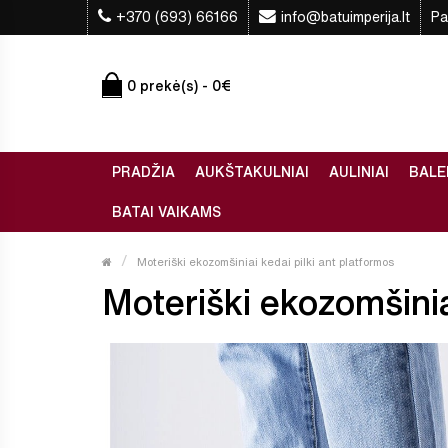
+370 (693) 66166
info@batuimperija.lt
Pa
0 prekė(s) - 0€
PRADŽIA
AUKŠTAKULNIAI
AULINIAI
BALE
BATAI VAIKAMS
Moteriški ekozomšiniai kedai pilki ant platformos
Moteriški ekozomšiniai