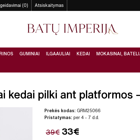
geidavimai (0)
Atsiskaitymas
RINOS
GUMINIAI
ILGAAULIAI
KEDAI
MOKASINAI, BATELI
 kedai pilki ant platformos –
Prekės kodas:
GRM25066
Pristatymas:
per 4 - 7 d.d.
33€
39€