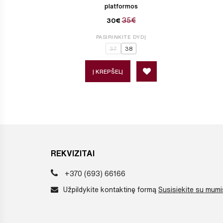
platformos
35€
30€
PASIRINKITE DYDĮ
37
38
Į KREPŠELĮ
REKVIZITAI
+370 (693) 66166
Užpildykite kontaktinę formą
Susisiekite su mumi