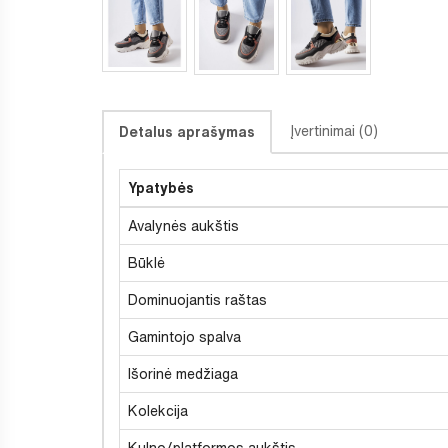
Įvertinimai (0)
Detalus aprašymas
Ypatybės
Avalynės aukštis
Būklė
Dominuojantis raštas
Gamintojo spalva
Išorinė medžiaga
Kolekcija
Kulno/platformos aukštis