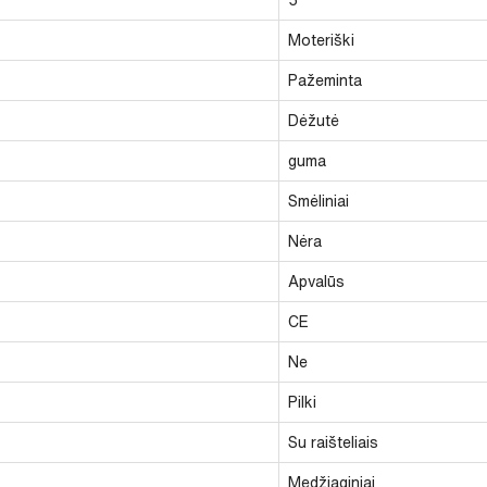
Moteriški
Pažeminta
Dėžutė
guma
Smėliniai
Nėra
Apvalūs
CE
Ne
Pilki
Su raišteliais
Medžiaginiai