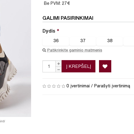
Be PVM: 27€
GALIMI PASIRINKIMAI
Dydis
36
37
38
Patikrinkite gaminio matmenis
Į KREPŠELĮ
0 įvertinimai
/
Parašyti įvertinimą
nti