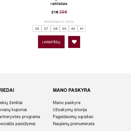
raišteliais
29€
21€
PASIRINKITE DYDĮ
P
36
37
38
39
40
41
Į KREPŠELĮ
Į 
RIEDAI
MANO PASKYRA
ekių ženklai
Mano paskyra
ovanų kuponai
Užsakymų istorija
artnerystės programa
Pageidavimų sąrašas
ecialūs pasiūlymai
Naujienų prenumerata