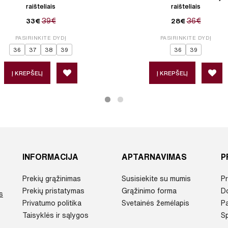
raišteliais
raišteliais
39€
36€
33€
28€
PASIRINKITE DYDĮ
PASIRINKITE DYDĮ
36
37
38
39
36
39
Į KREPŠELĮ
Į KREPŠELĮ
INFORMACIJA
APTARNAVIMAS
P
Prekių grąžinimas
Susisiekite su mumis
Pr
Prekių pristatymas
Grąžinimo forma
D
s
Privatumo politika
Svetainės žemėlapis
P
Taisyklės ir sąlygos
Sp