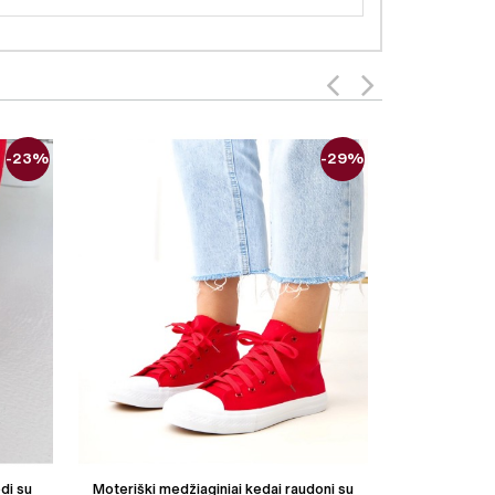
-23%
-29%
di su
Moteriški medžiaginiai kedai raudoni su
Moteriški med