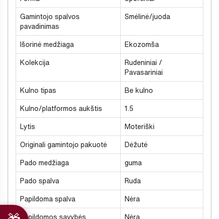
Gamintojo spalvos
Smėlinė/juoda
pavadinimas
Išorinė medžiaga
Ekozomša
Kolekcija
Rudeniniai /
Pavasariniai
Kulno tipas
Be kulno
Kulno/platformos aukštis
1.5
Lytis
Moteriški
Originali gamintojo pakuotė
Dėžutė
Pado medžiaga
guma
Pado spalva
Ruda
Papildoma spalva
Nėra
Papildomos savybės
Nėra