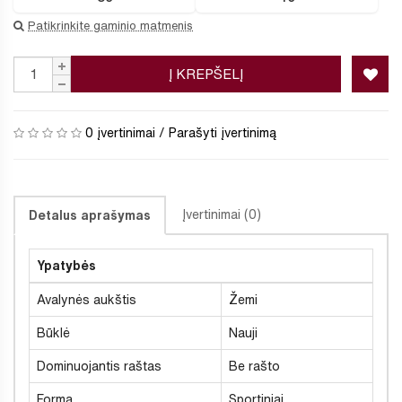
Patikrinkite gaminio matmenis
Į KREPŠELĮ
0 įvertinimai
/
Parašyti įvertinimą
Įvertinimai (0)
Detalus aprašymas
Ypatybės
Avalynės aukštis
Žemi
Būklė
Nauji
Dominuojantis raštas
Be rašto
Forma
Sportiniai