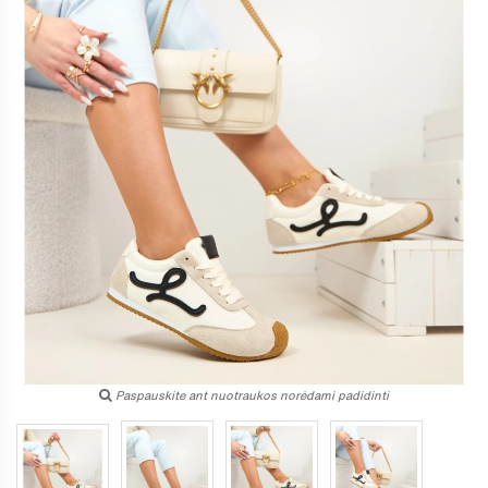
Paspauskite ant nuotraukos norėdami padidinti