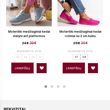
Moteriški medžiaginiai kedai
Moteriški medžiaginiai kedai
mėlyni ant platformos
rožiniai su 2 cm kulnu
39€
35€
34€
26€
PASIRINKITE DYDĮ
PASIRINKITE DYDĮ
37
39
40
41
37
38
Į KREPŠELĮ
Į KREPŠELĮ
REKVIZITAI