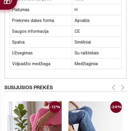
Platumas
H
Priekinės dalies forma
Apvalūs
Saugos informacija
CE
Spalva
Smėliniai
Užsegimas
Su raišteliais
Vidpadžio medžiaga
Medžiaginiai
SUSIJUSIOS PREKĖS
-12%
-24%