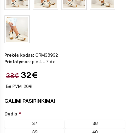
Prekės kodas:
GRM38932
Pristatymas:
per 4 - 7 d.d.
32€
38€
Be PVM: 26€
GALIMI PASIRINKIMAI
Dydis
37
38
39
40