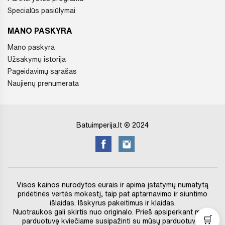
Specialūs pasiūlymai
MANO PASKYRA
Mano paskyra
Užsakymų istorija
Pageidavimų sąrašas
Naujienų prenumerata
Batuimperija.lt © 2024
Visos kainos nurodytos eurais ir apima įstatymų numatytą
pridėtinės vertės mokestį, taip pat aptarnavimo ir siuntimo
išlaidas. Išskyrus pakeitimus ir klaidas.
Nuotraukos gali skirtis nuo originalo. Prieš apsiperkant mūsų
🛒
parduotuvę kviečiame susipažinti su mūsų parduotuvės