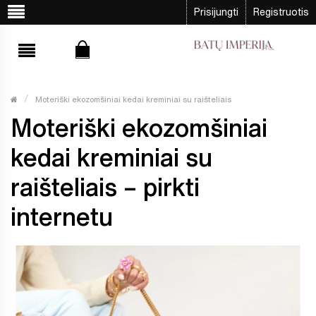
Prisijungti
Registruotis
Moteriški ekozomšiniai kedai kreminiai su raišteliais
Moteriški ekozomšiniai
kedai kreminiai su
raišteliais – pirkti
internetu