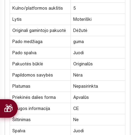
Kulno/platformos aukštis
5
Lytis
Moteriški
Originali gamintojo pakuotė
Dėžutė
Pado medžiaga
guma
Pado spalva
Juodi
Pakuotės būklė
Originalūs
Papildomos savybės
Nėra
Platumas
Nepasirinkta
Priekinės dalies forma
Apvalūs
Saugos informacija
CE
Šiltinimas
Ne
Spalva
Juodi