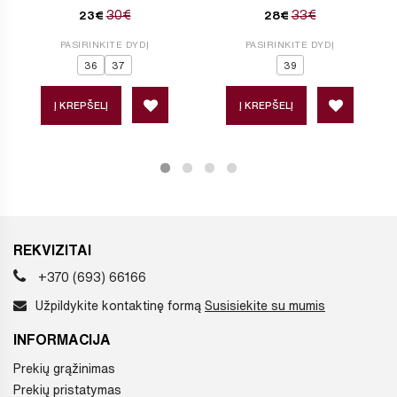
30€
33€
23€
28€
PASIRINKITE DYDĮ
PASIRINKITE DYDĮ
36
37
39
Į KREPŠELĮ
Į KREPŠELĮ
REKVIZITAI
+370 (693) 66166
Užpildykite kontaktinę formą
Susisiekite su mumis
INFORMACIJA
Prekių grąžinimas
Prekių pristatymas