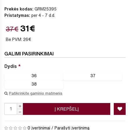
Prekės kodas:
GRM25395
Pristatymas:
per 4 - 7 d.d.
31€
37€
Be PVM: 26€
GALIMI PASIRINKIMAI
Dydis
36
37
38
Patikrinkite gaminio matmenis
Į KREPŠELĮ
0 įvertinimai
/
Parašyti įvertinimą