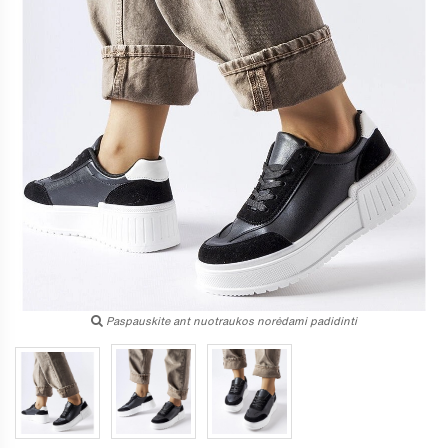
Paspauskite ant nuotraukos norėdami padidinti