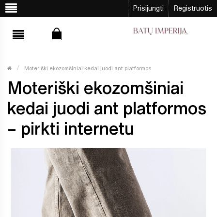
Prisijungti
Registruotis
Moteriški ekozomšiniai kedai juodi ant platformos
Moteriški ekozomšiniai
kedai juodi ant platformos
– pirkti internetu