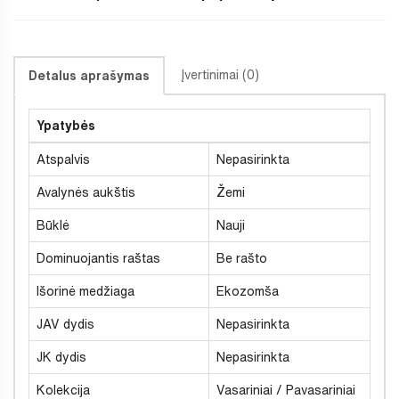
Įvertinimai (0)
Detalus aprašymas
Ypatybės
Atspalvis
Nepasirinkta
Avalynės aukštis
Žemi
Būklė
Nauji
Dominuojantis raštas
Be rašto
Išorinė medžiaga
Ekozomša
JAV dydis
Nepasirinkta
JK dydis
Nepasirinkta
Kolekcija
Vasariniai / Pavasariniai