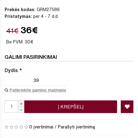
Prekės kodas:
GRM27586
Pristatymas:
per 4 - 7 d.d.
36€
41€
Be PVM: 30€
GALIMI PASIRINKIMAI
Dydis
39
Patikrinkite gaminio matmenis
Į KREPŠELĮ
0 įvertinimai
/
Parašyti įvertinimą