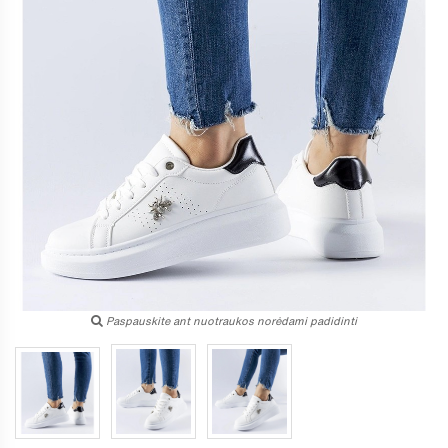
Paspauskite ant nuotraukos norėdami padidinti