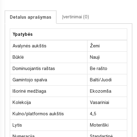
Įvertinimai (0)
Detalus aprašymas
Ypatybės
Avalynės aukštis
Žemi
Būklė
Nauji
Dominuojantis raštas
Be rašto
Gamintojo spalva
Balti/Juodi
Išorinė medžiaga
Ekozomša
Kolekcija
Vasariniai
Kulno/platformos aukštis
4,5
Lytis
Moteriški
Numeracija
Standartinė