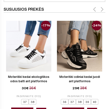
SUSIJUSIOS PREKĖS
-17%
-24%
Moteriški kedai ekologiškos
Moteriški odiniai kedai juodi
odos balti ant platformos
ant platformos
36€
38€
30€
29€
PASIRINKITE DYDĮ
PASIRINKITE DYDĮ
37
38
36
37
38
39
40