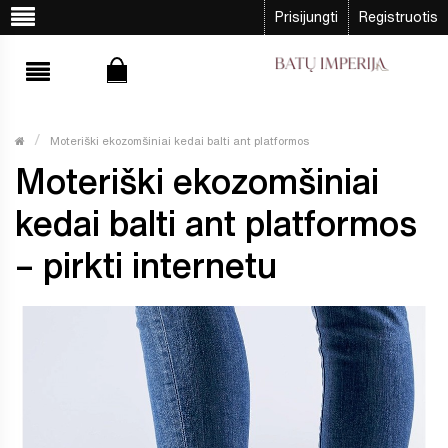
Prisijungti
Registruotis
Moteriški ekozomšiniai kedai balti ant platformos
Moteriški ekozomšiniai
kedai balti ant platformos
– pirkti internetu