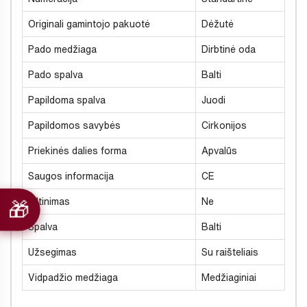
Originali gamintojo pakuotė
Dėžutė
Pado medžiaga
Dirbtinė oda
Pado spalva
Balti
Papildoma spalva
Juodi
Papildomos savybės
Cirkonijos
Priekinės dalies forma
Apvalūs
Saugos informacija
CE
Šiltinimas
Ne
Spalva
Balti
Užsegimas
Su raišteliais
Vidpadžio medžiaga
Medžiaginiai