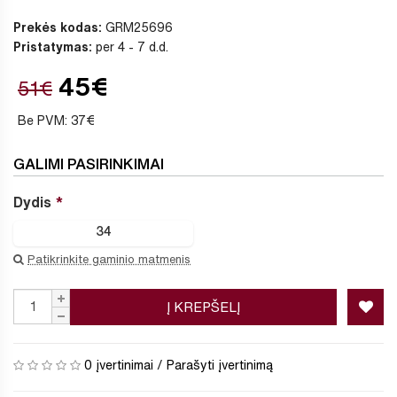
Prekės kodas:
GRM25696
Pristatymas:
per 4 - 7 d.d.
45€
51€
Be PVM: 37€
GALIMI PASIRINKIMAI
Dydis
34
Patikrinkite gaminio matmenis
Į KREPŠELĮ
0 įvertinimai
/
Parašyti įvertinimą