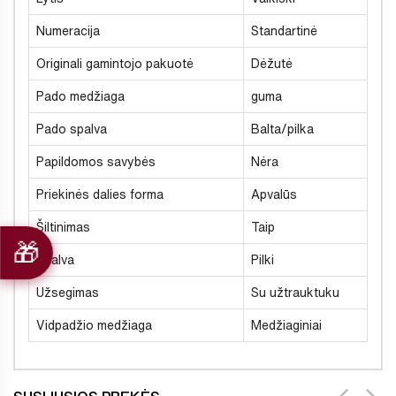
Numeracija
Standartinė
Originali gamintojo pakuotė
Dėžutė
Pado medžiaga
guma
Pado spalva
Balta/pilka
Papildomos savybės
Nėra
Priekinės dalies forma
Apvalūs
Šiltinimas
Taip
Spalva
Pilki
Užsegimas
Su užtrauktuku
Vidpadžio medžiaga
Medžiaginiai