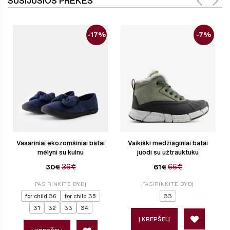
SUSIJUSIOS PREKĖS
-17%
-7%
Vasariniai ekozomšiniai batai
Vaikiški medžiaginiai batai
mėlyni su kulnu
juodi su užtrauktuku
36€
66€
30€
61€
PASIRINKITE DYDĮ
PASIRINKITE DYDĮ
for child 36
for child 35
33
31
32
33
34
Į KREPŠELĮ