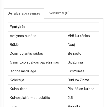
Įvertinimai (0)
Detalus aprašymas
Ypatybės
Avalynės aukštis
Virš kulkšnies
Būklė
Nauji
Dominuojantis raštas
Be rašto
Gamintojo spalvos pavadinimas
Sidabriniai
Išorinė medžiaga
Ekozomša
Kolekcija
Ruduo/Žiema
Kulno tipas
Plokščias kulnas
Kulno/platformos aukštis
2,5
Lytis
Vaikiški