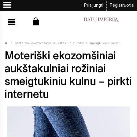
Prisijungti
Registruotis
Moteriški ekozomšiniai aukštakulniai rožiniai smeigtukiniu kulnu
Moteriški ekozomšiniai
aukštakulniai rožiniai
smeigtukiniu kulnu – pirkti
internetu