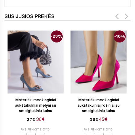
SUSIJUSIOS PREKĖS
-23%
-16%
Moteriški medžiaginiai
Moteriški medžiaginiai
aukštakulniai mėlyni su
aukštakulniai rožiniai su
smeigtukiniu kulnu
smeigtukiniu kulnu
36€
45€
27€
38€
PASIRINKITE DYDĮ
PASIRINKITE DYDĮ