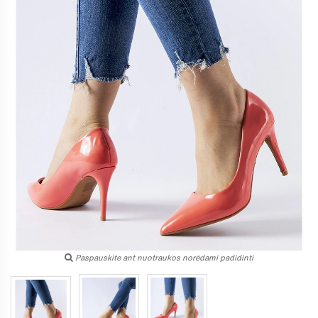
Paspauskite ant nuotraukos norėdami padidinti