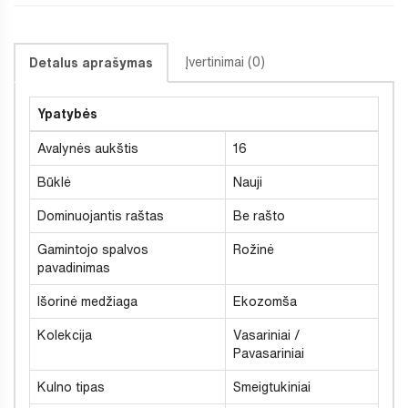
Įvertinimai (0)
Detalus aprašymas
Ypatybės
Avalynės aukštis
16
Būklė
Nauji
Dominuojantis raštas
Be rašto
Gamintojo spalvos
Rožinė
pavadinimas
Išorinė medžiaga
Ekozomša
Kolekcija
Vasariniai /
Pavasariniai
Kulno tipas
Smeigtukiniai