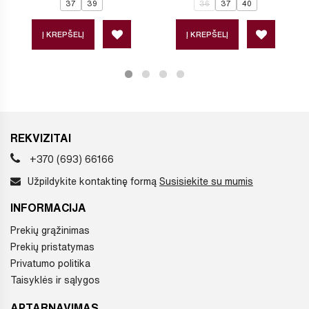
37
39
36
37
40
Į KREPŠELĮ
Į KREPŠELĮ
REKVIZITAI
+370 (693) 66166
Užpildykite kontaktinę formą
Susisiekite su mumis
INFORMACIJA
Prekių grąžinimas
Prekių pristatymas
Privatumo politika
Taisyklės ir sąlygos
APTARNAVIMAS