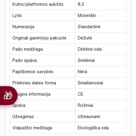
Kulno/platformos aukštis
8,5
Lytis
Moteriški
Numeracija
Standartinė
Originali gamintojo pakuotė
Dėžutė
Pado medžiaga
Dirbtinė oda
Pado spalva
Smėliniai
Papildomos savybės
Nėra
Priekinės dalies forma
Smailianosiai
Saugos informacija
CE
Spalva
Rožiniai
Užsegimas
Užmaunami
Vidpadžio medžiaga
Ekologiška oda